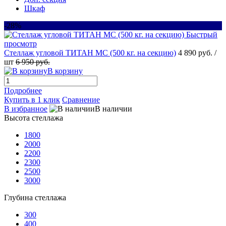
Шкаф
-28%
Быстрый
просмотр
Стеллаж угловой ТИТАН МС (500 кг. на секцию)
4 890 руб.
/
шт
6 950 руб.
В корзину
Подробнее
Купить в 1 клик
Сравнение
В избранное
В наличии
Высота стеллажа
1800
2000
2200
2300
2500
3000
Глубина стеллажа
300
400