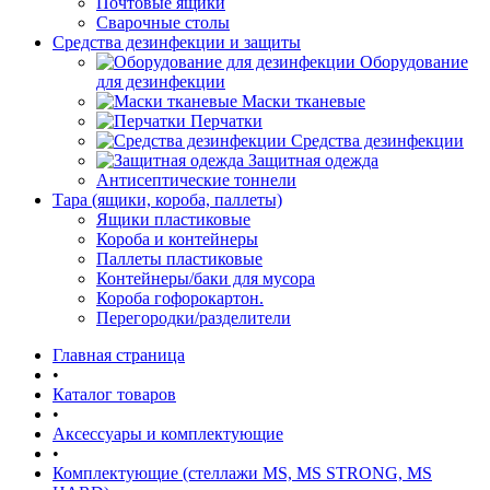
Почтовые ящики
Сварочные столы
Средства дезинфекции и защиты
Оборудование
для дезинфекции
Маски тканевые
Перчатки
Средства дезинфекции
Защитная одежда
Антисептические тоннели
Тара (ящики, короба, паллеты)
Ящики пластиковые
Короба и контейнеры
Паллеты пластиковые
Контейнеры/баки для мусора
Короба гофорокартон.
Перегородки/разделители
Главная страница
•
Каталог товаров
•
Аксессуары и комплектующие
•
Комплектующие (стеллажи MS, MS STRONG, MS