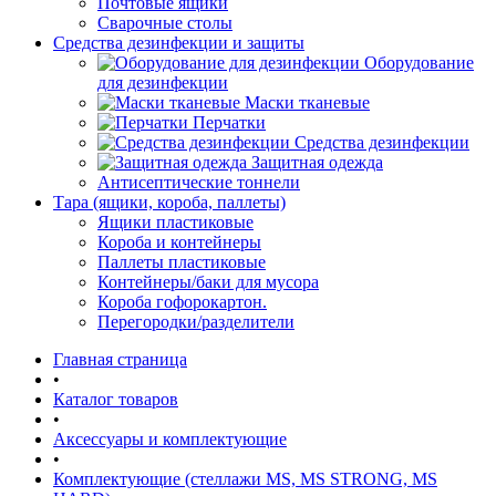
Почтовые ящики
Сварочные столы
Средства дезинфекции и защиты
Оборудование
для дезинфекции
Маски тканевые
Перчатки
Средства дезинфекции
Защитная одежда
Антисептические тоннели
Тара (ящики, короба, паллеты)
Ящики пластиковые
Короба и контейнеры
Паллеты пластиковые
Контейнеры/баки для мусора
Короба гофорокартон.
Перегородки/разделители
Главная страница
•
Каталог товаров
•
Аксессуары и комплектующие
•
Комплектующие (стеллажи MS, MS STRONG, MS