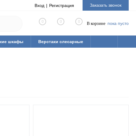
Заказать звонок
Вход
Регистрация
0
0
0
пока пусто
В корзине
кие шкафы
Верстаки слесарные