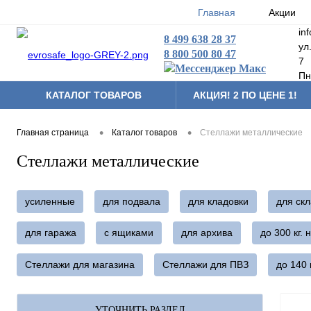
Главная
Акции
in
8 499 638 28 37
ул
8 800 500 80 47
7
Пн
КАТАЛОГ ТОВАРОВ
АКЦИЯ! 2 ПО ЦЕНЕ 1!
•
•
Главная страница
Каталог товаров
Стеллажи металлические
Стеллажи металлические
усиленные
для подвала
для кладовки
для ск
для гаража
с ящиками
для архива
до 300 кг. 
Стеллажи для магазина
Стеллажи для ПВЗ
до 140 
УТОЧНИТЬ РАЗДЕЛ