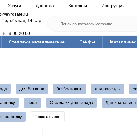
Услуги
Доставка
Контакты
Инструкции
fo@evrosafe.ru
. Подъёмная, 14, стр.
-Вс: 8.00-20.00
Стеллажи металлические
Сейфы
Металличес
лада
для балкона
безболтовые
для рассады
о
на полку
лофт
Стеллажи для склада
Для хранения 
кг. на полку
Показать все