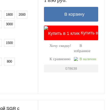
1 890 руб.
В корзину
1800
2000
3000
Купить в
1500
Хочу скидку!
В
1 клик
избранное
К сравнению
В наличии
800
078638
вой SGR с