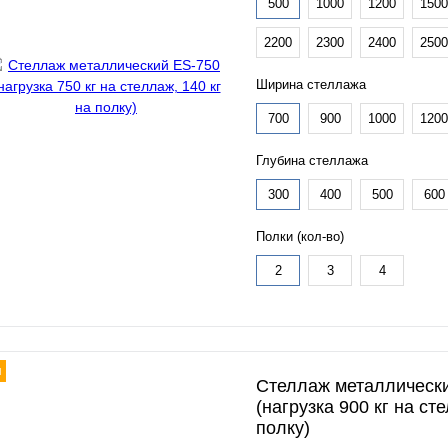
500
1000
1200
1500
2200
2300
2400
2500
Ширина стеллажа
700
900
1000
1200
Глубина стеллажа
300
400
500
600
Полки (кол-во)
2
3
4
я
Стеллаж металлическ
(нагрузка 900 кг на ст
полку)