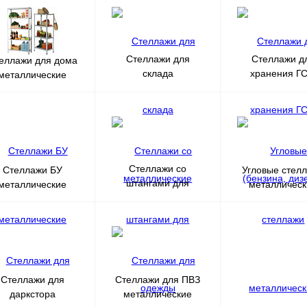
Стеллажи для
Стеллажи д
еллажи для дома
склада
хранения Г
металлические
металлические
(бензина, диз
Стеллажи со
Стеллажи БУ
Угловые стел
штангами для
металлические
металличес
одежды
Стеллажи для
Стеллажи для ПВЗ
даркстора
металлические