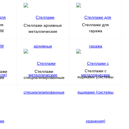
ля
Стеллажи для
Стеллажи архивные
СМ
гаража
металлические
еля)
металлические
Стеллажи с
лажи
Стеллажи
ящиками (системы
кие
специализированные
хранения)