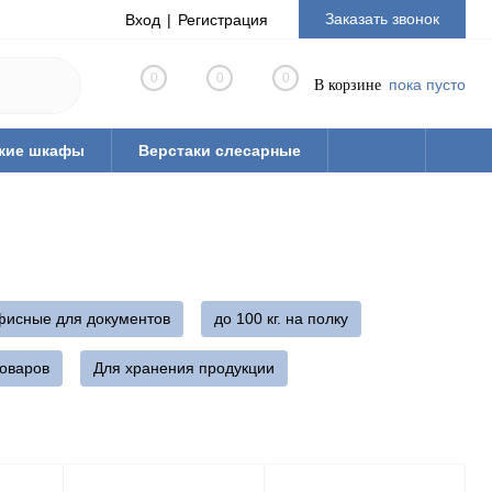
Заказать звонок
Вход
Регистрация
0
0
0
пока пусто
В корзине
кие шкафы
Верстаки слесарные
фисные для документов
до 100 кг. на полку
товаров
Для хранения продукции