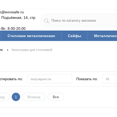
fo@evrosafe.ru
. Подъёмная, 14, стр.
-Вс: 8.00-20.00
Стеллажи металлические
Сейфы
Металличес
Мебель для дома
Тумбы/тележки инструм.
Офис
•
ие
Аксессуары для стеллажей
Медицинская мебель
Гардеробные системы
Ва
тующие
Ключницы
Скамьи и подставки гардеробн
Средства дезинфекции и защиты
Тара (ящики, короба,
ртировать по:
Показать по:
популярности
30
зад
1
Вперед
Все