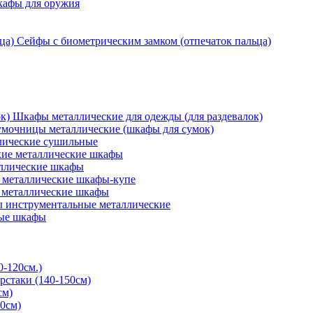
кафы для оружия
Сейфы с биометрическим замком (отпечаток пальца)
Шкафы металлические для одежды (для раздевалок)
мочницы металлические (шкафы для сумок)
ические сушильные
кие металлические шкафы
ллические шкафы
металлические шкафы-купе
 металлические шкафы
 инструментальные металлические
ые шкафы
0-120см.)
рстаки (140-150см)
см)
0см)