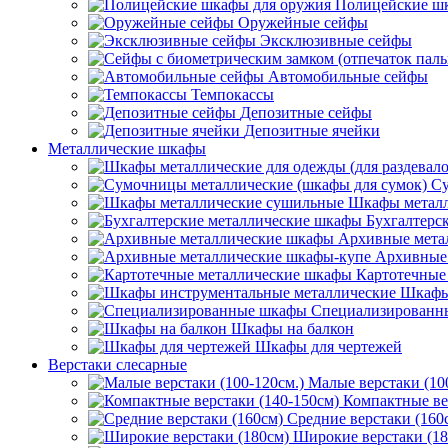
Полицейские ш
Оружейные сейфы
Эксклюзивные сейфы
Автомобильные сейфы
Темпокассы
Депозитные сейфы
Депозитные ячейки
Металлические шкафы
Су
Шкафы металл
Бухгалтерс
Архивные мета
Архивные 
Картотечные
Шкафы
Специализированн
Шкафы на балкон
Шкафы для чертежей
Верстаки слесарные
Малые верстаки (10
Компактные ве
Средние верстаки (160
Широкие верстаки (18