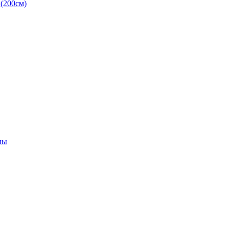
(200см)
лы