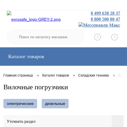
8 499 638 28 37
8 800 500 80 47
Заказать звонок
Вход
Регистрация
0
0
Каталог товаров
•
•
•
Главная страница
Каталог товаров
Складская техника
Вило
Вилочные погрузчики
электрические
дизельные
Уточнить раздел