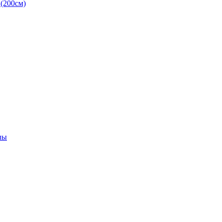
(200см)
лы