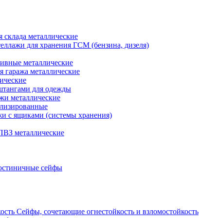
я склада металлические
еллажи для хранения ГСМ (бензина, дизеля)
ивные металлические
я гаража металлические
ические
штангами для одежды
ажи металлические
ализированные
и с ящиками (системы хранения)
ПВЗ металлические
остиничные сейфы
Сейфы, сочетающие огнестойкость и взломостойкость