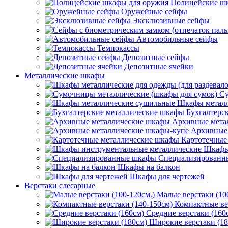
Полицейские ш
Оружейные сейфы
Эксклюзивные сейфы
Автомобильные сейфы
Темпокассы
Депозитные сейфы
Депозитные ячейки
Металлические шкафы
Су
Шкафы металл
Бухгалтерс
Архивные мета
Архивные 
Картотечные
Шкафы
Специализированн
Шкафы на балкон
Шкафы для чертежей
Верстаки слесарные
Малые верстаки (10
Компактные ве
Средние верстаки (160
Широкие верстаки (18