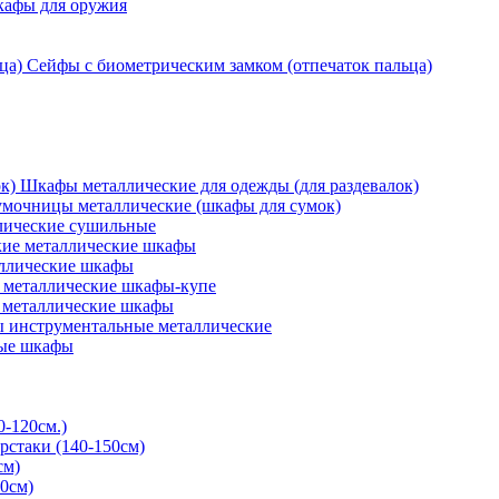
кафы для оружия
Сейфы с биометрическим замком (отпечаток пальца)
Шкафы металлические для одежды (для раздевалок)
мочницы металлические (шкафы для сумок)
ические сушильные
кие металлические шкафы
ллические шкафы
металлические шкафы-купе
 металлические шкафы
 инструментальные металлические
ые шкафы
0-120см.)
рстаки (140-150см)
см)
0см)