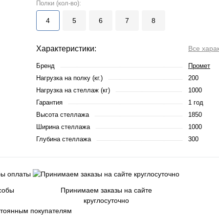
Полки (кол-во):
4
5
6
7
8
Характеристики:
Все хара
Бренд
Промет
Нагрузка на полку (кг.)
200
Нагрузка на стеллаж (кг)
1000
Гарантия
1 год
Высота стеллажа
1850
Ширина стеллажа
1000
Глубина стеллажа
300
собы
Принимаем заказы на сайте
круглосуточно