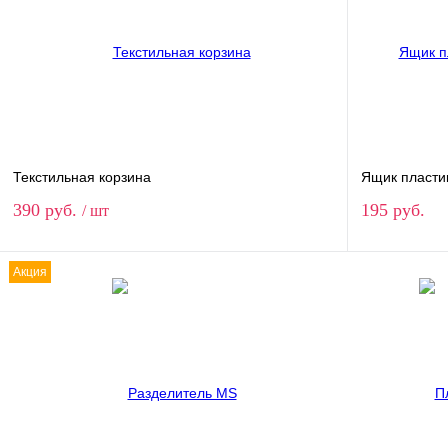
Текстильная корзина
Ящик пласти
390 руб.
195 руб.
/ шт
Акция
В корзину
Купить в 1 клик
Сравнение
Купить в 
В избранное
В наличии
В избранн
Высота
300