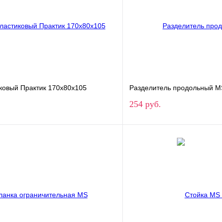
ковый Практик 170x80x105
Разделитель продольный 
254 руб.
В корзину
В корз
1 клик
Сравнение
Купить в 1 клик
ое
В наличии
В избранное
Ширина полки
700
1000