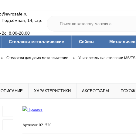
fo@evrosafe.ru
. Подъёмная, 14, стр.
-Вс: 8.00-20.00
Стеллажи металлические
Сейфы
Металличес
Мебель для дома
Тумбы/тележки инструм.
Офис
•
•
Стеллажи для дома металлические
Универсальные стеллажи MS/ES
Медицинская мебель
Гардеробные системы
Ва
тующие
Ключницы
Скамьи и подставки гардеробн
Средства дезинфекции и защиты
Тара (ящики, короба,
ОПИСАНИЕ
ХАРАКТЕРИСТИКИ
АКСЕССУАРЫ
ПОХОЖ
Артикул:
021520