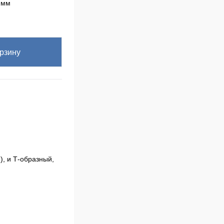
 мм
рзину
), и Т-образный,