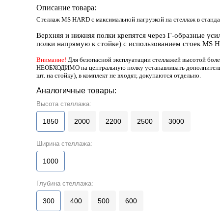
Описание товара:
Стеллаж MS HARD с максимальной нагрузкой на стеллаж в станда
Верхняя и нижняя полки крепятся через Г-образные уси
полки напрямую к стойке) с использованием стоек MS H
Внимание!
Для безопасной эксплуатации стеллажей высотой более
НЕОБХОДИМО на центральную полку устанавливать дополните
шт. на стойку), в комплект не входят, докупаются отдельно.
Аналогичные товары:
Высота стеллажа:
1850
2000
2200
2500
3000
Ширина стеллажа:
1000
Глубина стеллажа:
300
400
500
600