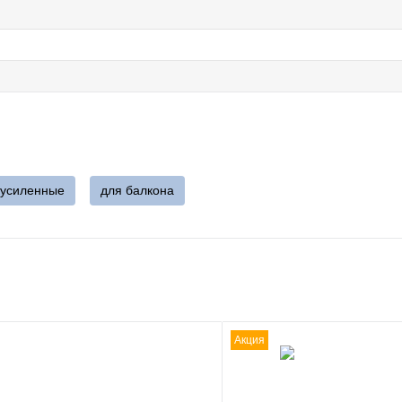
усиленные
для балкона
Акция