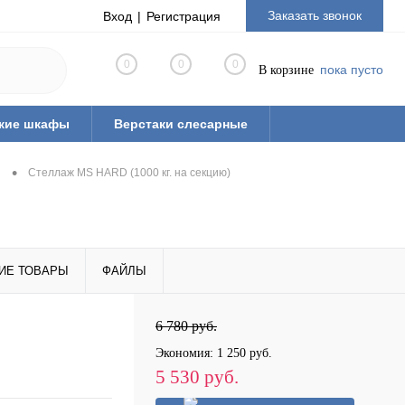
Заказать звонок
Вход
Регистрация
0
0
0
пока пусто
В корзине
кие шкафы
Верстаки слесарные
ная мебель из ЛДСП
Тиски слесарные
•
Стеллаж MS HARD (1000 кг. на секцию)
рианты готовых решений
ые
Стулья промышленные
 паллеты)
ИЕ ТОВАРЫ
ФАЙЛЫ
6 780 руб.
Экономия:
1 250 руб.
5 530 руб.