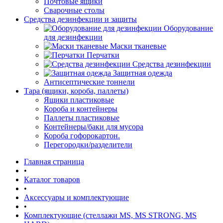
Почтовые ящики
Сварочные столы
Средства дезинфекции и защиты
Оборудование
для дезинфекции
Маски тканевые
Перчатки
Средства дезинфекции
Защитная одежда
Антисептические тоннели
Тара (ящики, короба, паллеты)
Ящики пластиковые
Короба и контейнеры
Паллеты пластиковые
Контейнеры/баки для мусора
Короба гофорокартон.
Перегородки/разделители
Главная страница
•
Каталог товаров
•
Аксессуары и комплектующие
•
Комплектующие (стеллажи MS, MS STRONG, MS