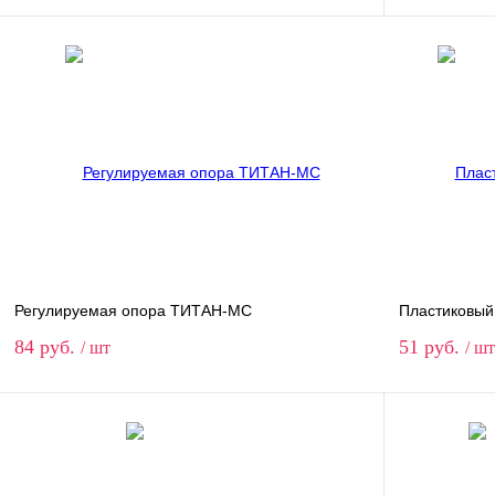
В корзину
Купить в 1 клик
Сравнение
Купить в 
В избранное
В наличии
В избранн
Ширина
290
1000
Регулируемая опора ТИТАН-МС
Пластиковый
84 руб.
51 руб.
/ шт
/ шт
В корзину
Купить в 1 клик
Сравнение
Купить в 