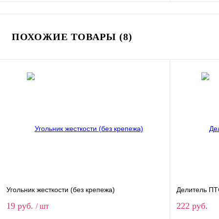
В корзину
ПОХОЖИЕ ТОВАРЫ (8)
Купить в 1 клик
Сравнение
Купить в 
В избранное
В наличии
В избранн
Ширина полки
Высота стойк
700
1000
1200
1000
2500
Глубина (рамы, полки)
300
400
500
600
800
Угольник жесткости (без крепежа)
Делитель ПТ
19 руб.
222 руб.
/ шт