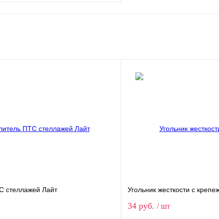
В корзину
1 клик
Сравнение
ое
В наличии
и
1500
1800
2000
2200
3000
С стеллажей Лайт
Угольник жесткости с креп
34 руб.
/ шт