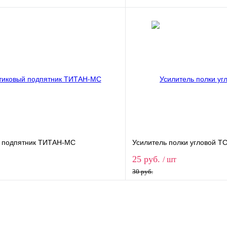
В корзину
В корз
1 клик
Сравнение
Купить в 1 клик
ое
В наличии
В избранное
390
490
590
790
1200
 подпятник ТИТАН-МС
Усилитель полки угловой Т
25 руб.
/ шт
30 руб.
В корзину
В корз
1 клик
Сравнение
Купить в 1 клик