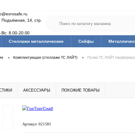
fo@evrosafe.ru
. Подъёмная, 14, стр.
-Вс: 8.00-20.00
Стеллажи металлические
Сейфы
Металличес
Мебель для дома
Тумбы/тележки инструм.
Офис
•
•
ие
Комплектующие (стеллажи ТС ЛАЙТ)
Полка ТС ЛАЙТ перфориро
Медицинская мебель
Гардеробные системы
Ва
тующие
Ключницы
Скамьи и подставки гардеробн
Средства дезинфекции и защиты
Тара (ящики, короба,
СТИКИ
АКСЕССУАРЫ
ПОХОЖИЕ ТОВАРЫ
Артикул:
021581