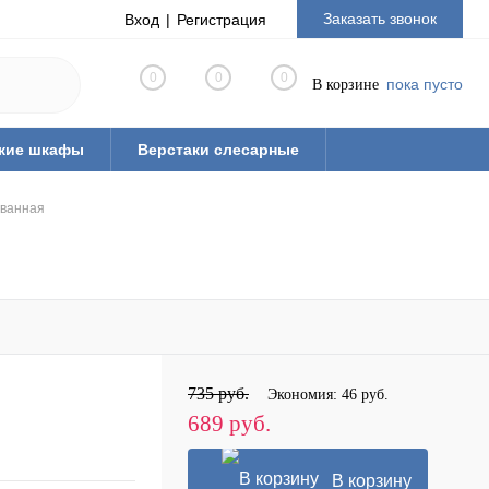
Заказать звонок
Вход
Регистрация
0
0
0
пока пусто
В корзине
кие шкафы
Верстаки слесарные
ная мебель из ЛДСП
Тиски слесарные
ванная
рианты готовых решений
ые
Стулья промышленные
 паллеты)
735 руб.
Экономия:
46 руб.
689 руб.
В корзину