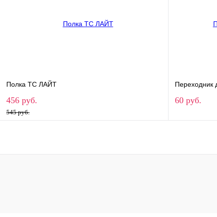
В избранное
В наличии
В избранн
Полка ТС ЛАЙТ
Переходник д
456 руб.
60 руб.
545 руб.
В корзину
Купить в 1 клик
Сравнение
Купить в 
В избранное
В наличии
В избранн
Ширина полки
700
1000
1200