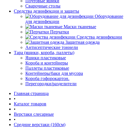
Почтовые ящики
Сварочные столы
Средства дезинфекции и защиты
Оборудование
для дезинфекции
Маски тканевые
Перчатки
Средства дезинфекции
Защитная одежда
Антисептические тоннели
Тара (ящики, короба, паллеты)
Ящики пластиковые
Короба и контейнеры
Паллеты пластиковые
Контейнеры/баки для мусора
Короба гофорокартон.
Перегородки/разделители
Главная страница
•
Каталог товаров
•
Верстаки слесарные
•
Средние верстаки (160см)