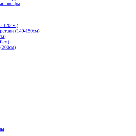
ые шкафы
0-120см.)
рстаки (140-150см)
см)
0см)
(200см)
лы