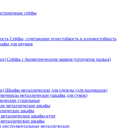
остиничные сейфы
Сейфы, сочетающие огнестойкость и взломостойкость
кафы для оружия
Сейфы с биометрическим замком (отпечаток пальца)
Шкафы металлические для одежды (для раздевалок)
мочницы металлические (шкафы для сумок)
ические сушильные
кие металлические шкафы
ллические шкафы
металлические шкафы-купе
 металлические шкафы
 инструментальные металлические