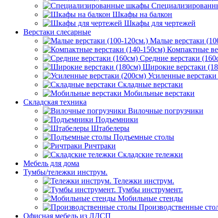
Специализированн
Шкафы на балкон
Шкафы для чертежей
Верстаки слесарные
Малые верстаки (10
Компактные ве
Средние верстаки (160
Широкие верстаки (18
Усиленные верстаки 
Складные верстаки
Мобильные верстаки
Складская техника
Вилочные погрузчики
Подъемники
Штабелеры
Подъемные столы
Ричтраки
Складские тележки
Мебель для дома
Тумбы/тележки инструм.
Тележки инструм.
Тумбы инструмент.
Мобильные стенды
Производственные сто
Офисная мебель из ЛДСП