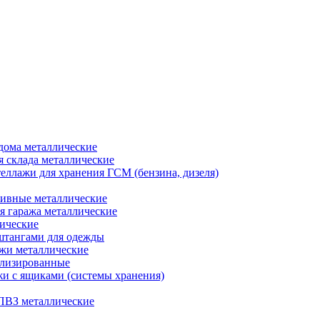
дома металлические
я склада металлические
еллажи для хранения ГСМ (бензина, дизеля)
ивные металлические
я гаража металлические
ические
штангами для одежды
ажи металлические
ализированные
и с ящиками (системы хранения)
ПВЗ металлические