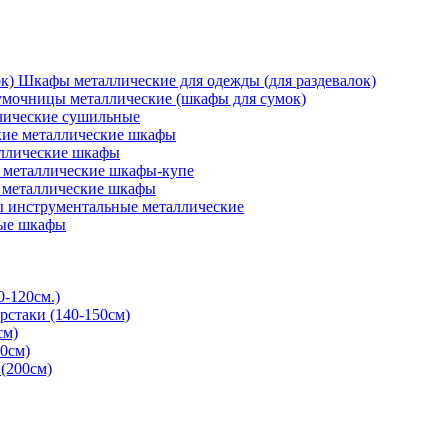
Шкафы металлические для одежды (для раздевалок)
мочницы металлические (шкафы для сумок)
ические сушильные
кие металлические шкафы
ллические шкафы
металлические шкафы-купе
 металлические шкафы
 инструментальные металлические
ые шкафы
0-120см.)
рстаки (140-150см)
см)
0см)
(200см)