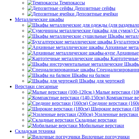
Темпокассы
Депозитные сейфы
Депозитные ячейки
Металлические шкафы
Су
Шкафы металл
Бухгалтерс
Архивные мета
Архивные 
Картотечные
Шкафы
Специализированн
Шкафы на балкон
Шкафы для чертежей
Верстаки слесарные
Малые верстаки (10
Компактные ве
Средние верстаки (160
Широкие верстаки (18
Усиленные верстаки 
Складные верстаки
Мобильные верстаки
Складская техника
Вилочные погрузчики