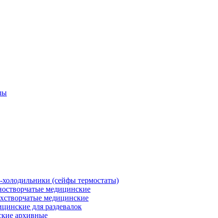
лы
холодильники (сейфы термостаты)
остворчатые медицинские
хстворчатые медицинские
цинские для раздевалок
кие архивные