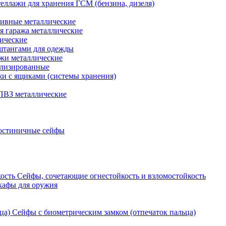
еллажи для хранения ГСМ (бензина, дизеля)
ивные металлические
я гаража металлические
ические
штангами для одежды
ажи металлические
ализированные
и с ящиками (системы хранения)
ПВЗ металлические
остиничные сейфы
Сейфы, сочетающие огнестойкость и взломостойкость
кафы для оружия
Сейфы с биометрическим замком (отпечаток пальца)