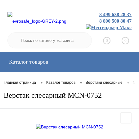
8 499 638 28 37
8 800 500 80 47
Заказать звонок
Вход
Регистрация
0
0
Каталог товаров
•
•
•
Главная страница
Каталог товаров
Верстаки слесарные
Мал
Верстак слесарный MCN-0752