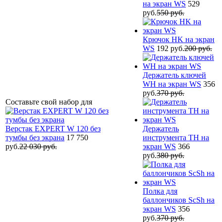
на экран WS
529
руб.
550 руб.
Крючок HK на экран
WS
192 руб.
200 руб.
Держатель ключей
WH на экран WS
356
руб.
370 руб.
Составьте свой набор для
Верстак EXPERT W 120 без
Держатель
тумбы без экрана
17 750
инструмента TH на
руб.
22 030 руб.
экран WS
366
руб.
380 руб.
Полка для
баллончиков ScSh на
экран WS
356
руб.
370 руб.