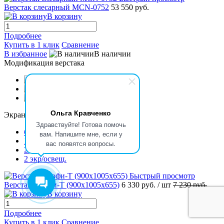
Верстак слесарный MCN-0752
53 550 руб.
В корзину
Подробнее
Купить в 1 клик
Сравнение
В избранное
В наличии
Модификация верстака
Ольга Кравченко
Экран
Здравствуйте! Готова помочь
без экрана
вам. Напишите мне, если у
1 экран
вас появятся вопросы.
2 экрана
2 экр/освещ.
Быстрый просмотр
Верстак Профи-Т (900x1005x655)
6 330 руб.
/ шт
7 230 руб.
В корзину
Подробнее
Купить в 1 клик
Сравнение