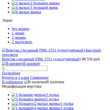
Экран
без экрана
1 экран
2 экрана
2 экр/освещ.
Быстрый
просмотр
Верстак слесарный FBK-1551 (однотумбовый)
98 550 руб.
В корзину
Подробнее
Купить в 1 клик
Сравнение
В избранное
В наличии
Модификация верстака