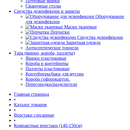
Почтовые ящики
Сварочные столы
Средства дезинфекции и защиты
Оборудование
для дезинфекции
Маски тканевые
Перчатки
Средства дезинфекции
Защитная одежда
Антисептические тоннели
Тара (ящики, короба, паллеты)
Ящики пластиковые
Короба и контейнеры
Паллеты пластиковые
Контейнеры/баки для мусора
Короба гофорокартон.
Перегородки/разделители
Главная страница
•
Каталог товаров
•
Верстаки слесарные
•
Компактные верстаки (140-150см)