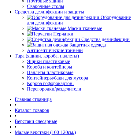
Почтовые ящики
Сварочные столы
Средства дезинфекции и защиты
Оборудование
для дезинфекции
Маски тканевые
Перчатки
Средства дезинфекции
Защитная одежда
Антисептические тоннели
Тара (ящики, короба, паллеты)
Ящики пластиковые
Короба и контейнеры
Паллеты пластиковые
Контейнеры/баки для мусора
Короба гофорокартон.
Перегородки/разделители
Главная страница
•
Каталог товаров
•
Верстаки слесарные
•
Малые верстаки (100-120см.)