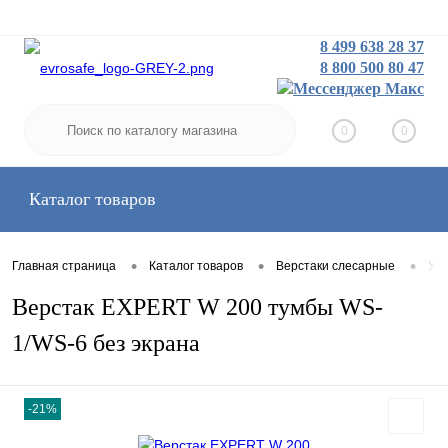
8 499 638 28 37
8 800 500 80 47
Заказать звонок
Вход
Регистрация
0
0
Каталог товаров
•
•
•
Главная страница
Каталог товаров
Верстаки слесарные
Уси
Верстак EXPERT W 200 тумбы WS-
1/WS-6 без экрана
-21%