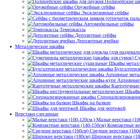
Полицейские ш
Оружейные сейфы
Эксклюзивные сейфы
Автомобильные сейфы
Темпокассы
Депозитные сейфы
Депозитные ячейки
Металлические шкафы
Су
Шкафы металл
Бухгалтерс
Архивные мета
Архивные 
Картотечные
Шкафы
Специализированн
Шкафы на балкон
Шкафы для чертежей
Верстаки слесарные
Малые верстаки (10
Компактные ве
Средние верстаки (160
Широкие верстаки (18