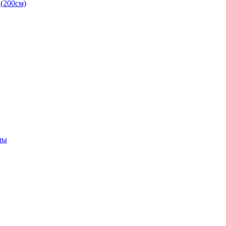
(200см)
лы