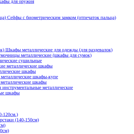
кафы для оружия
Сейфы с биометрическим замком (отпечаток пальца)
Шкафы металлические для одежды (для раздевалок)
мочницы металлические (шкафы для сумок)
ические сушильные
кие металлические шкафы
ллические шкафы
металлические шкафы-купе
 металлические шкафы
 инструментальные металлические
ые шкафы
0-120см.)
рстаки (140-150см)
см)
0см)