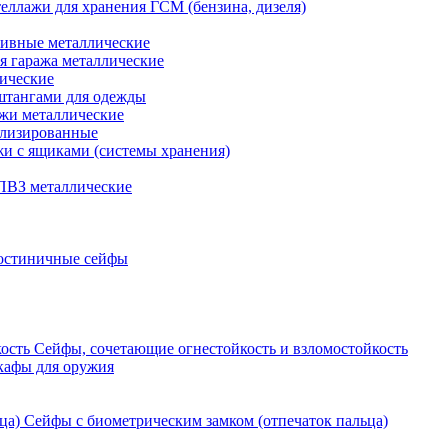
еллажи для хранения ГСМ (бензина, дизеля)
ивные металлические
я гаража металлические
ические
штангами для одежды
ажи металлические
ализированные
и с ящиками (системы хранения)
ПВЗ металлические
остиничные сейфы
Сейфы, сочетающие огнестойкость и взломостойкость
кафы для оружия
Сейфы с биометрическим замком (отпечаток пальца)