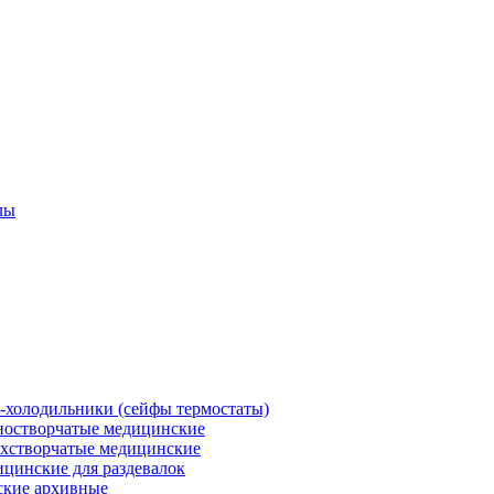
лы
холодильники (сейфы термостаты)
остворчатые медицинские
хстворчатые медицинские
цинские для раздевалок
кие архивные