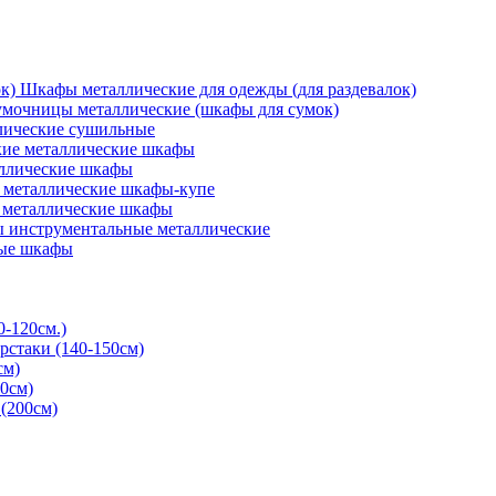
Шкафы металлические для одежды (для раздевалок)
мочницы металлические (шкафы для сумок)
ические сушильные
кие металлические шкафы
ллические шкафы
металлические шкафы-купе
 металлические шкафы
 инструментальные металлические
ые шкафы
0-120см.)
рстаки (140-150см)
см)
0см)
(200см)