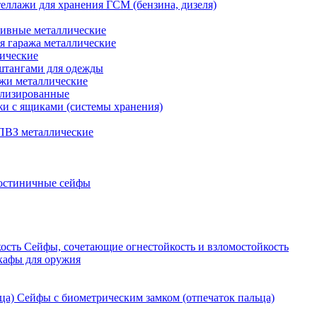
еллажи для хранения ГСМ (бензина, дизеля)
ивные металлические
я гаража металлические
ические
штангами для одежды
ажи металлические
ализированные
и с ящиками (системы хранения)
ПВЗ металлические
остиничные сейфы
Сейфы, сочетающие огнестойкость и взломостойкость
кафы для оружия
Сейфы с биометрическим замком (отпечаток пальца)