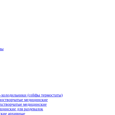
лы
холодильники (сейфы термостаты)
остворчатые медицинские
хстворчатые медицинские
цинские для раздевалок
кие архивные