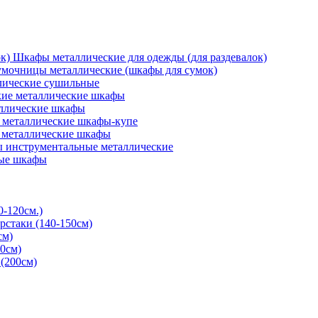
Шкафы металлические для одежды (для раздевалок)
мочницы металлические (шкафы для сумок)
ические сушильные
кие металлические шкафы
ллические шкафы
металлические шкафы-купе
 металлические шкафы
 инструментальные металлические
ые шкафы
0-120см.)
рстаки (140-150см)
см)
0см)
(200см)