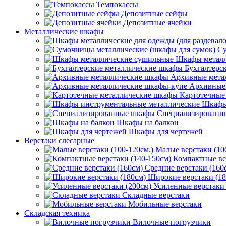
Темпокассы
Депозитные сейфы
Депозитные ячейки
Металлические шкафы
Су
Шкафы металл
Бухгалтерс
Архивные мета
Архивные 
Картотечные
Шкафы
Специализированн
Шкафы на балкон
Шкафы для чертежей
Верстаки слесарные
Малые верстаки (10
Компактные ве
Средние верстаки (160
Широкие верстаки (18
Усиленные верстаки 
Складные верстаки
Мобильные верстаки
Складская техника
Вилочные погрузчики