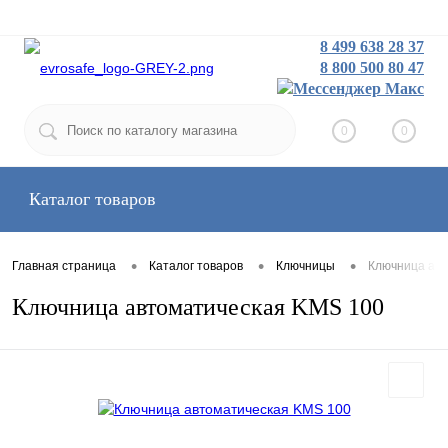
8 499 638 28 37
8 800 500 80 47
Заказать звонок
Вход
Регистрация
0
0
Каталог товаров
•
•
•
Главная страница
Каталог товаров
Ключницы
Ключница авт
Ключница автоматическая KMS 100