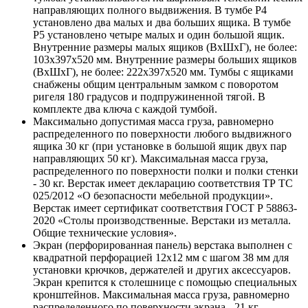
направляющих полного выдвижения. В тумбе P4
установлено два малых и два больших ящика. В тумбе
P5 установлено четыре малых и один большой ящик.
Внутренние размеры малых ящиков (ВхШхГ), не более:
103х397х520 мм. Внутренние размеры больших ящиков
(ВхШхГ), не более: 222х397х520 мм. Тумбы с ящиками
снабжены общим центральным замком с поворотом
ригеля 180 градусов и подпружиненной тягой. В
комплекте два ключа с каждой тумбой.
Максимально допустимая масса груза, равномерно
распределенного по поверхности любого выдвижного
ящика 30 кг (при установке в большой ящик двух пар
направляющих 50 кг). Максимальная масса груза,
распределенного по поверхности полки и полки стенки
- 30 кг. Верстак имеет декларацию соответствия ТР ТС
025/2012 «О безопасности мебельной продукции».
Верстак имеет сертификат соответствия ГОСТ Р 58863-
2020 «Столы производственные. Верстаки из металла.
Общие технические условия».
Экран (перфорированная панель) верстака выполнен с
квадратной перфорацией 12х12 мм с шагом 38 мм для
установки крючков, держателей и других аксессуаров.
Экран крепится к столешнице с помощью специальных
кронштейнов. Максимальная масса груза, равномерно
распределенного по поверхности экрана - 21 кг.