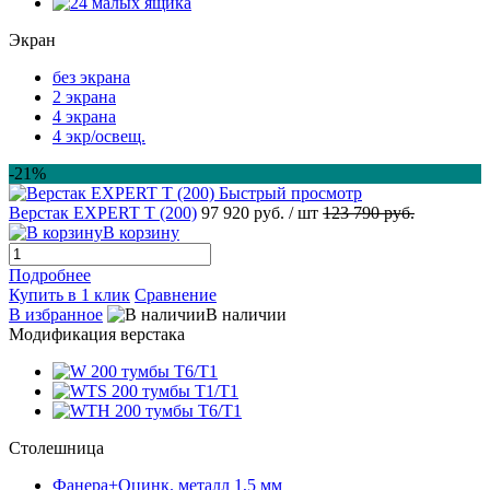
Экран
без экрана
2 экрана
4 экрана
4 экр/освещ.
-21%
Быстрый просмотр
Верстак EXPERT T (200)
97 920 руб.
/ шт
123 790 руб.
В корзину
Подробнее
Купить в 1 клик
Сравнение
В избранное
В наличии
Модификация верстака
Столешница
Фанера+Оцинк. металл 1,5 мм