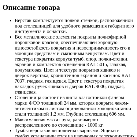
Описание товара
Верстак комплектуется полкой-стенкой, расположенной
под столешницей для удобного размещения габаритного
инструмента и оснастки.
Все металлические элементы покрыты полиэфирной
порошковой краской, обеспечивающей хорошую
износостойкость покрытия и невосприимчивость его к
моющим средствам и смазочным веществам. Цвет и
текстура покрытия корпуса тумб, опор, полки-стенки,
экранов и комплектов освещения RAL 5015, гладкая,
полуматовая. Цвет и текстура покрытия ящиков и
дверок верстака, кронштейнов экранов и косынок RAL
7037, гладкая, глянцевая. Цвет и текстура покрытия
накладок ручек ящиков и дверок RAL 9006, гладкая,
глянцевая.
Столешница состоит из листа влагостойкой фанеры
марки ФСФ толщиной 24 мм, которая покрыта лаком-
антисептиком и листом оцинкованной холоднокатаной
стали толщиной 1,2 мм. Глубина столешниц 696 мм.
Максимальная масса груза, равномерно
распределенного по столешнице - 1000 кг.
Тумбы верстаков выполнены сварными. Ящики в
тумбах устанавливаются на шариковых телескопических