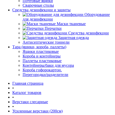
Почтовые ящики
Сварочные столы
Средства дезинфекции и защиты
Оборудование
для дезинфекции
Маски тканевые
Перчатки
Средства дезинфекции
Защитная одежда
Антисептические тоннели
Тара (ящики, короба, паллеты)
Ящики пластиковые
Короба и контейнеры
Паллеты пластиковые
Контейнеры/баки для мусора
Короба гофорокартон.
Перегородки/разделители
Главная страница
•
Каталог товаров
•
Верстаки слесарные
•
Усиленные верстаки (200см)