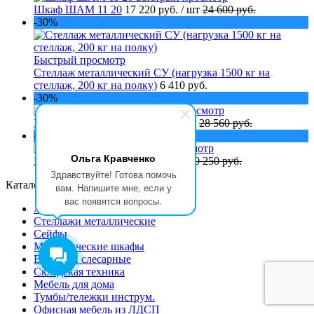
Шкаф ШАМ 11 20
17 220 руб.
/ шт
24 600 руб.
-30%
Быстрый просмотр
Стеллаж металлический СУ (нагрузка 1500 кг на
стеллаж, 200 кг на полку)
6 410 руб.
-30%
Быстрый просмотр
Шкаф ШАМ 11 К
19 990 руб.
/ шт
28 560 руб.
-30%
Быстрый просмотр
Ольга Кравченко
Шкаф ШАМ 11
14 170 руб.
/ шт
20 250 руб.
Здравствуйте! Готова помочь
Каталог
вам. Напишите мне, если у
вас появятся вопросы.
АКЦИЯ! 2 ПО ЦЕНЕ 1!
Стеллажи металлические
Сейфы
Металлические шкафы
Верстаки слесарные
Складская техника
Мебель для дома
Тумбы/тележки инструм.
Офисная мебель из ЛДСП