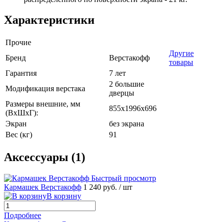
Характеристики
Прочие
Другие
Бренд
Верстакофф
товары
Гарантия
7 лет
2 большие
Модификация верстака
дверцы
Размеры внешние, мм
855x1996x696
(ВхШхГ):
Экран
без экрана
Вес (кг)
91
Аксессуары (1)
Быстрый просмотр
Кармашек Верстакофф
1 240 руб.
/ шт
В корзину
Подробнее