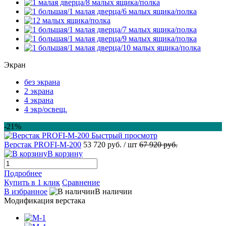
Экран
без экрана
2 экрана
4 экрана
4 экр/освещ.
-21%
Быстрый просмотр
Верстак PROFI-M-200
53 720 руб.
/ шт
67 920 руб.
В корзину
Подробнее
Купить в 1 клик
Сравнение
В избранное
В наличии
Модификация верстака