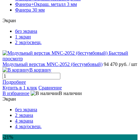
Фанера+Окраш. металл 3 мм
Фанера 30 мм
Экран
без экрана
1 экран
2 экр/освещ.
Быстрый
просмотр
Модульный верстак MNC-2052 (бестумбовый)
94 470 руб.
/ шт
В корзину
Подробнее
Купить в 1 клик
Сравнение
В избранное
В наличии
Экран
без экрана
2 экрана
4 экрана
4 экр/освещ.
-21%