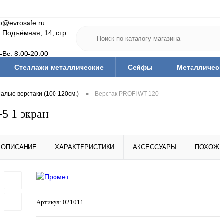
fo@evrosafe.ru
. Подъёмная, 14, стр.
-Вс: 8.00-20.00
Стеллажи металлические
Сейфы
Металличес
Мебель для дома
Тумбы/тележки инструм.
Офис
•
алые верстаки (100-120см.)
Верстак PROFI WT 120
Медицинская мебель
Гардеробные системы
Ва
5 1 экран
тующие
Ключницы
Скамьи и подставки гардеробн
Средства дезинфекции и защиты
Тара (ящики, короба,
ОПИСАНИЕ
ХАРАКТЕРИСТИКИ
АКСЕССУАРЫ
ПОХОЖ
Артикул:
021011