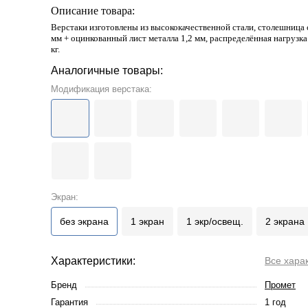
Описание товара:
Верстаки изготовлены из высококачественной стали, столешница
мм + оцинкованный лист металла 1,2 мм, распределённая нагрузк
кг.
Аналогичные товары:
Модификация верстака:
Экран:
без экрана
1 экран
1 экр/освещ.
2 экрана
Характеристики:
Все хара
Бренд
Промет
Гарантия
1 год