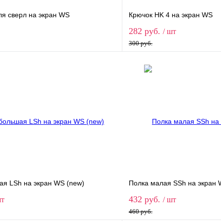
ля сверл на экран WS
Крючок HK 4 на экран WS
282 руб.
/ шт
300 руб.
В корзину
В корз
1 клик
Сравнение
Купить в 1 клик
ое
В наличии
В избранное
ая LSh на экран WS (new)
Полка малая SSh на экран 
432 руб.
шт
/ шт
460 руб.