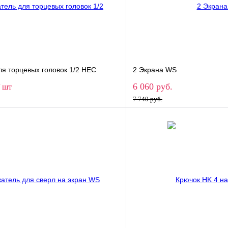
ля торцевых головок 1/2 НЕС
2 Экрана WS
6 060 руб.
/ шт
7 740 руб.
В корзину
В корз
1 клик
Сравнение
Купить в 1 клик
ое
В наличии
В избранное
Ширина экрана
1000
1200
1400
2000