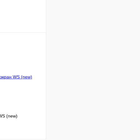
ину
Сравнение
В наличии
WS (new)