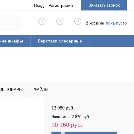
Заказать звонок
Вход
Регистрация
0
0
0
пока пусто
В корзине
кие шкафы
Верстаки слесарные
ная мебель из ЛДСП
Тиски слесарные
рианты готовых решений
ые
Стулья промышленные
 паллеты)
ИЕ ТОВАРЫ
ФАЙЛЫ
12 980 руб.
Экономия:
2 820 руб.
10 160 руб.