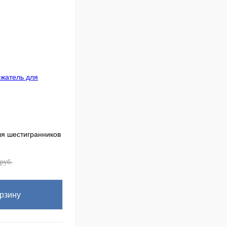
ля шестигранников
руб.
рзину