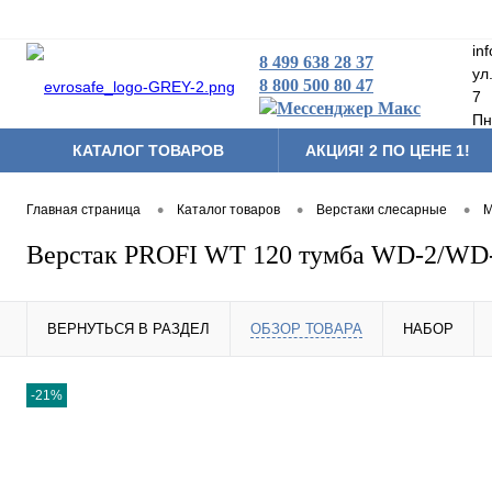
in
8 499 638 28 37
ул
8 800 500 80 47
7
Пн
КАТАЛОГ ТОВАРОВ
АКЦИЯ! 2 ПО ЦЕНЕ 1!
Складская техника
•
•
•
Главная страница
Каталог товаров
Верстаки слесарные
М
Тумбы мобильные
Верстак PROFI WT 120 тумба WD-2/WD-
Аксессуары и комплек
Другая продукция
ВЕРНУТЬСЯ В РАЗДЕЛ
ОБЗОР ТОВАРА
НАБОР
-21%