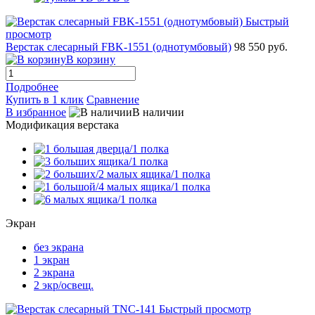
Быстрый
просмотр
Верстак слесарный FBK-1551 (однотумбовый)
98 550 руб.
В корзину
Подробнее
Купить в 1 клик
Сравнение
В избранное
В наличии
Модификация верстака
Экран
без экрана
1 экран
2 экрана
2 экр/освещ.
Быстрый просмотр