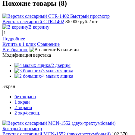
Похожие товары (8)
Быстрый просмотр
Верстак слесарный CTR-1402
86 000 руб.
/ шт
В корзину
Подробнее
Купить в 1 клик
Сравнение
В избранное
В наличии
Модификация верстака
Экран
без экрана
1 экран
2 экрана
2 экр/освещ.
Быстрый просмотр
Верстак слесарный MCN-1552 (двух-трехтумбовый)
102 370