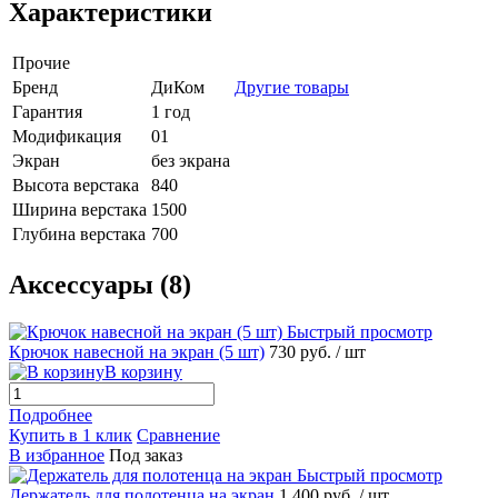
Характеристики
Прочие
Бренд
ДиКом
Другие товары
Гарантия
1 год
Модификация
01
Экран
без экрана
Высота верстака
840
Ширина верстака
1500
Глубина верстака
700
Аксессуары (8)
Быстрый просмотр
Крючок навесной на экран (5 шт)
730 руб.
/ шт
В корзину
Подробнее
Купить в 1 клик
Сравнение
В избранное
Под заказ
Быстрый просмотр
Держатель для полотенца на экран
1 400 руб.
/ шт