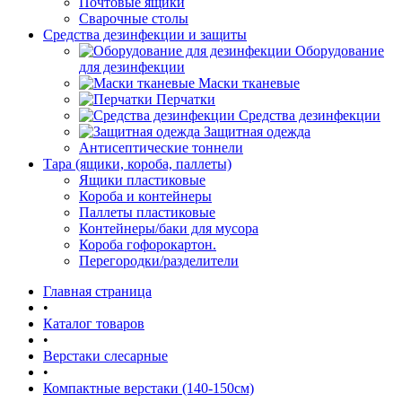
Почтовые ящики
Сварочные столы
Средства дезинфекции и защиты
Оборудование
для дезинфекции
Маски тканевые
Перчатки
Средства дезинфекции
Защитная одежда
Антисептические тоннели
Тара (ящики, короба, паллеты)
Ящики пластиковые
Короба и контейнеры
Паллеты пластиковые
Контейнеры/баки для мусора
Короба гофорокартон.
Перегородки/разделители
Главная страница
•
Каталог товаров
•
Верстаки слесарные
•
Компактные верстаки (140-150см)