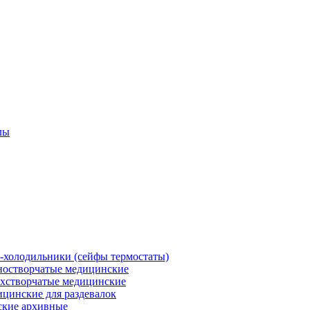
лы
холодильники (сейфы термостаты)
остворчатые медицинские
хстворчатые медицинские
цинские для раздевалок
кие архивные