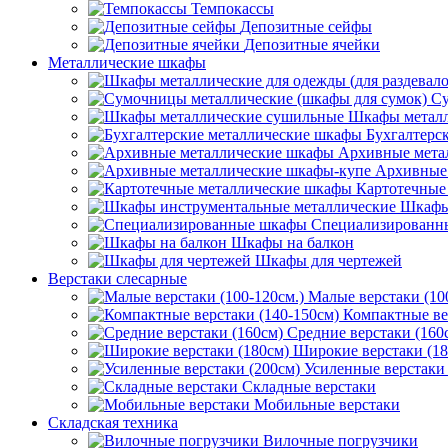
Темпокассы
Депозитные сейфы
Депозитные ячейки
Металлические шкафы
Су
Шкафы металл
Бухгалтерс
Архивные мета
Архивные 
Картотечные
Шкафы
Специализированн
Шкафы на балкон
Шкафы для чертежей
Верстаки слесарные
Малые верстаки (10
Компактные ве
Средние верстаки (160
Широкие верстаки (18
Усиленные верстаки 
Складные верстаки
Мобильные верстаки
Складская техника
Вилочные погрузчики