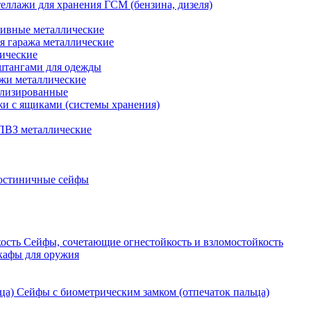
еллажи для хранения ГСМ (бензина, дизеля)
ивные металлические
я гаража металлические
ические
штангами для одежды
ажи металлические
ализированные
и с ящиками (системы хранения)
ПВЗ металлические
остиничные сейфы
Сейфы, сочетающие огнестойкость и взломостойкость
кафы для оружия
Сейфы с биометрическим замком (отпечаток пальца)