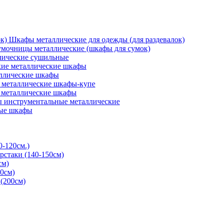
Шкафы металлические для одежды (для раздевалок)
мочницы металлические (шкафы для сумок)
ические сушильные
кие металлические шкафы
ллические шкафы
металлические шкафы-купе
 металлические шкафы
 инструментальные металлические
ые шкафы
0-120см.)
рстаки (140-150см)
см)
0см)
(200см)