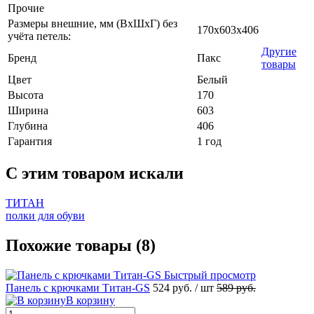
Прочие
Размеры внешние, мм (ВхШхГ) без
170х603х406
учёта петель:
Другие
Бренд
Пакс
товары
Цвет
Белый
Высота
170
Ширина
603
Глубина
406
Гарантия
1 год
C этим товаром искали
ТИТАН
полки для обуви
Похожие товары (8)
Быстрый просмотр
Панель с крючками Титан-GS
524 руб.
/ шт
589 руб.
В корзину