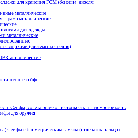
еллажи для хранения ГСМ (бензина, дизеля)
ивные металлические
я гаража металлические
ические
штангами для одежды
ажи металлические
ализированные
и с ящиками (системы хранения)
ПВЗ металлические
остиничные сейфы
Сейфы, сочетающие огнестойкость и взломостойкость
кафы для оружия
Сейфы с биометрическим замком (отпечаток пальца)