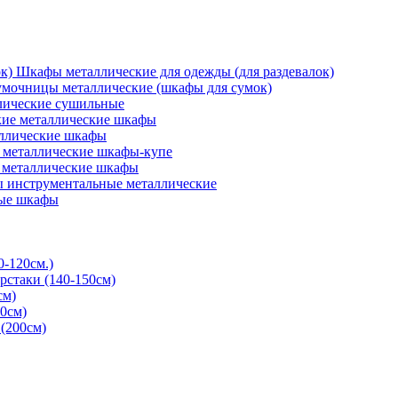
Шкафы металлические для одежды (для раздевалок)
мочницы металлические (шкафы для сумок)
ические сушильные
кие металлические шкафы
ллические шкафы
металлические шкафы-купе
 металлические шкафы
 инструментальные металлические
ые шкафы
0-120см.)
рстаки (140-150см)
см)
0см)
(200см)