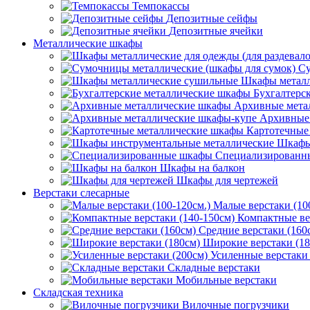
Темпокассы
Депозитные сейфы
Депозитные ячейки
Металлические шкафы
Су
Шкафы металл
Бухгалтерс
Архивные мета
Архивные 
Картотечные
Шкафы
Специализированн
Шкафы на балкон
Шкафы для чертежей
Верстаки слесарные
Малые верстаки (10
Компактные ве
Средние верстаки (160
Широкие верстаки (18
Усиленные верстаки 
Складные верстаки
Мобильные верстаки
Складская техника
Вилочные погрузчики