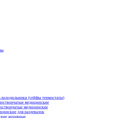
лы
холодильники (сейфы термостаты)
остворчатые медицинские
хстворчатые медицинские
цинские для раздевалок
кие архивные