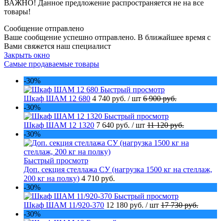
ВАЖНО! Данное предложение распространяется не на все
товары!
Сообщение отправлено
Ваше сообщение успешно отправлено. В ближайшее время с
Вами свяжется наш специалист
Закрыть окно
Самые продаваемые товары
-30%
Быстрый просмотр
Шкаф ШАМ 12 680
4 740 руб.
/ шт
6 900 руб.
-30%
Быстрый просмотр
Шкаф ШАМ 12 1320
7 640 руб.
/ шт
11 120 руб.
-30%
Быстрый просмотр
Доп. секция стеллажа СУ (нагрузка 1500 кг на стеллаж,
200 кг на полку)
4 710 руб.
-30%
Быстрый просмотр
Шкаф ШАМ 11/920-370
12 180 руб.
/ шт
17 730 руб.
-30%