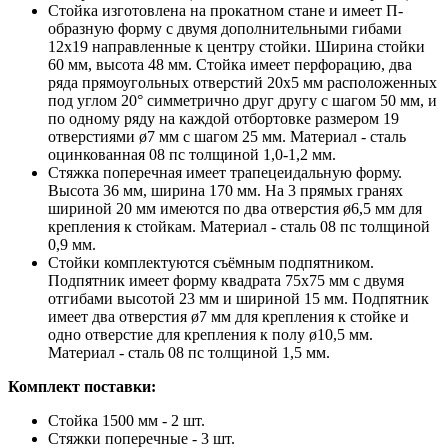
Стойка изготовлена на прокатном стане и имеет П-
образную форму с двумя дополнительными гибами
12х19 направленные к центру стойки. Ширина стойки
60 мм, высота 48 мм. Стойка имеет перфорацию, два
ряда прямоугольных отверстий 20х5 мм расположенных
под углом 20° симметрично друг другу с шагом 50 мм, и
по одному ряду на каждой отбортовке размером 19
отверстиями ø7 мм с шагом 25 мм. Материал - сталь
оцинкованная 08 пс толщиной 1,0-1,2 мм.
Стяжка поперечная имеет трапецеидальную форму.
Высота 36 мм, ширина 170 мм. На 3 прямых гранях
шириной 20 мм имеются по два отверстия ø6,5 мм для
крепления к стойкам. Материал - сталь 08 пс толщиной
0,9 мм.
Стойки комплектуются съёмным подпятником.
Подпятник имеет форму квадрата 75х75 мм с двумя
отгибами высотой 23 мм и шириной 15 мм. Подпятник
имеет два отверстия ø7 мм для крепления к стойке и
одно отверстие для крепления к полу ø10,5 мм.
Материал - сталь 08 пс толщиной 1,5 мм.
Комплект поставки:
Стойка 1500 мм - 2 шт.
Стяжки поперечные - 3 шт.