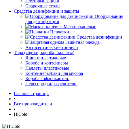
Почтовые ящики
Сварочные столы
Средства дезинфекции и защиты
Оборудование
для дезинфекции
Маски тканевые
Перчатки
Средства дезинфекции
Защитная одежда
Антисептические тоннели
Тара (ящики, короба, паллеты)
Ящики пластиковые
Короба и контейнеры
Паллеты пластиковые
Контейнеры/баки для мусора
Короба гофорокартон.
Перегородки/разделители
Главная страница
•
Все производители
•
HiCold