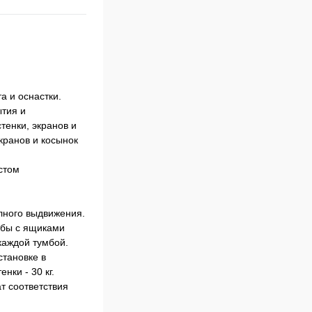
а и оснастки.
тия и
тенки, экранов и
кранов и косынок
стом
лного выдвижения.
мбы с ящиками
каждой тумбой.
становке в
нки - 30 кг.
т соответствия