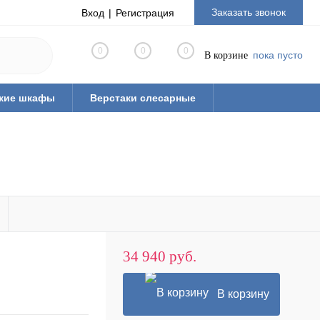
Заказать звонок
Вход
Регистрация
0
0
0
пока пусто
В корзине
кие шкафы
Верстаки слесарные
ная мебель из ЛДСП
Тиски слесарные
рианты готовых решений
ые
Стулья промышленные
 паллеты)
34 940 руб.
В корзину