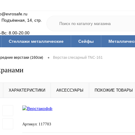
fo@evrosafe.ru
. Подъёмная, 14, стр.
-Вс: 8.00-20.00
Стеллажи металлические
Сейфы
Металличес
Мебель для дома
Тумбы/тележки инструм.
Офис
•
редние верстаки (160см)
Верстак слесарный TNC-161
Медицинская мебель
Гардеробные системы
Ва
кранами
тующие
Ключницы
Скамьи и подставки гардеробн
Средства дезинфекции и защиты
Тара (ящики, короба,
ХАРАКТЕРИСТИКИ
АКСЕССУАРЫ
ПОХОЖИЕ ТОВАРЫ
Артикул:
117703