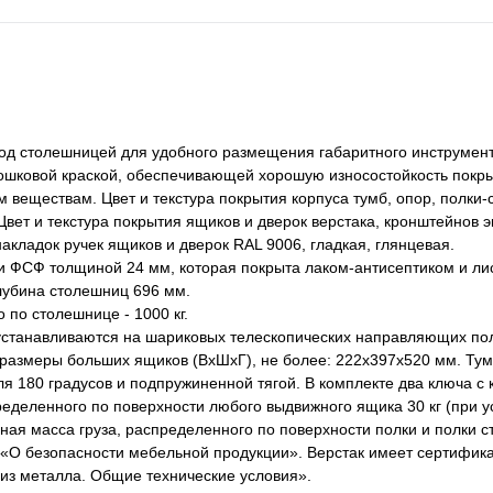
од столешницей для удобного размещения габаритного инструмент
шковой краской, обеспечивающей хорошую износостойкость покры
веществам. Цвет и текстура покрытия корпуса тумб, опор, полки-с
вет и текстура покрытия ящиков и дверок верстака, кронштейнов э
накладок ручек ящиков и дверок RAL 9006, гладкая, глянцевая.
и ФСФ толщиной 24 мм, которая покрыта лаком-антисептиком и ли
лубина столешниц 696 мм.
по столешнице - 1000 кг.
устанавливаются на шариковых телескопических направляющих по
 размеры больших ящиков (ВхШхГ), не более: 222х397х520 мм. Ту
 180 градусов и подпружиненной тягой. В комплекте два ключа с 
деленного по поверхности любого выдвижного ящика 30 кг (при у
я масса груза, распределенного по поверхности полки и полки сте
 «О безопасности мебельной продукции». Верстак имеет сертифика
из металла. Общие технические условия».