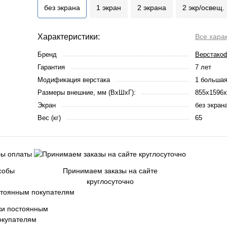
без экрана
1 экран
2 экрана
2 экр/освещ.
Характеристики:
Все хара
Бренд
Верстако
Гарантия
7 лет
Модификация верстака
1 большая
Размеры внешние, мм (ВхШхГ):
855x1596x
Экран
без экран
Вес (кг)
65
собы
Принимаем заказы на сайте
круглосуточно
ки постоянным
окупателям