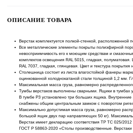
ОПИСАНИЕ ТОВАРА
Верстак комплектуется полкой-стенкой, расположенной п
Все металлические элементы покрыты полиэфирной поро
невосприимчивость его к моющим средствам и смазочным 
комплектов освещения RAL 5015, гладкая, полуматовая. Ц
RAL 7037, гладкая, глянцевая. Цвет и текстура покрытия 
Столешница состоит из листа влагостойкой фанеры марк
оцинкованной холоднокатаной стали толщиной 1,2 мм. Г
Максимальная масса груза, равномерно распределенного 
Тумбы верстаков выполнены сварными. Ящики в тумбах 
В тумбе P3 установлено три больших ящика. Внутренние
снабжены общим центральным замком с поворотом ригеля
Максимально допустимая масса груза, равномерно распре
большой ящик двух пар направляющих 50 кг). Максимальна
Верстак имеет декларацию соответствия ТР ТС 025/2012
ГОСТ Р 58863-2020 «Столы производственные. Верстаки 