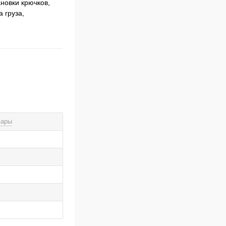
новки крючков,
 груза,
вары