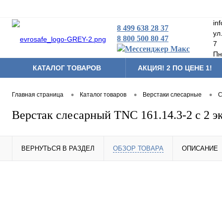
in
8 499 638 28 37
ул
8 800 500 80 47
7
Пн
КАТАЛОГ ТОВАРОВ
АКЦИЯ! 2 ПО ЦЕНЕ 1!
Складская техника
•
•
•
Главная страница
Каталог товаров
Верстаки слесарные
С
Тумбы мобильные
Верстак слесарный TNC 161.14.3-2 с 2 э
Аксессуары и комплек
Другая продукция
ВЕРНУТЬСЯ В РАЗДЕЛ
ОБЗОР ТОВАРА
ОПИСАНИЕ