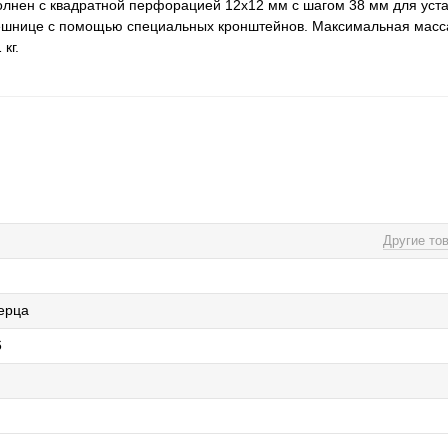
лнен с квадратной перфорацией 12х12 мм с шагом 38 мм для уста
олешнице с помощью специальных кронштейнов. Максимальная масса
кг.
Другие то
ерца
6