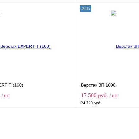
-29%
В корзину
В корз
1 клик
Сравнение
Купить в 1 клик
ое
В наличии
В избранное
 верстака
Модификация верстака
ERT T (160)
Верстак ВП 1600
.
17 500 руб.
/ шт
/ шт
Экран
24 720 руб.
без экрана
1 экран
2 экр
В корзину
В корз
1 клик
Сравнение
Купить в 1 клик