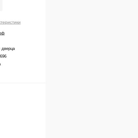
ктеристики
фф
 дверца
696
а