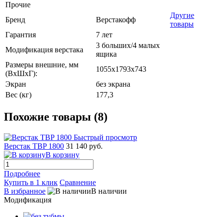
Прочие
Другие
Бренд
Верстакофф
товары
Гарантия
7 лет
3 больших/4 малых
Модификация верстака
ящика
Размеры внешние, мм
1055x1793x743
(ВхШхГ):
Экран
без экрана
Вес (кг)
177,3
Похожие товары (8)
Быстрый просмотр
Верстак TBP 1800
31 140 руб.
В корзину
Подробнее
Купить в 1 клик
Сравнение
В избранное
В наличии
Модификация