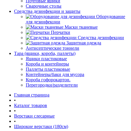
Почтовые ящики
Сварочные столы
Средства дезинфекции и защиты
Оборудование
для дезинфекции
Маски тканевые
Перчатки
Средства дезинфекции
Защитная одежда
Антисептические тоннели
Тара (ящики, короба, паллеты)
Ящики пластиковые
Короба и контейнеры
Паллеты пластиковые
Контейнеры/баки для мусора
Короба гофорокартон.
Перегородки/разделители
Главная страница
•
Каталог товаров
•
Верстаки слесарные
•
Широкие верстаки (180см)