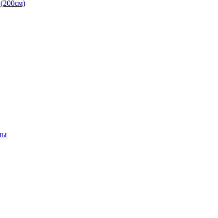
(200см)
лы