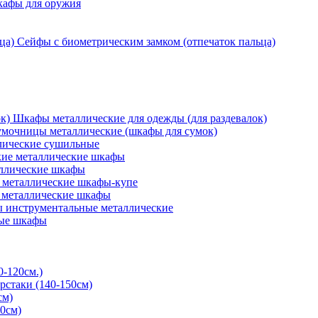
кафы для оружия
Сейфы с биометрическим замком (отпечаток пальца)
Шкафы металлические для одежды (для раздевалок)
мочницы металлические (шкафы для сумок)
ические сушильные
кие металлические шкафы
ллические шкафы
металлические шкафы-купе
 металлические шкафы
 инструментальные металлические
ые шкафы
0-120см.)
рстаки (140-150см)
см)
0см)