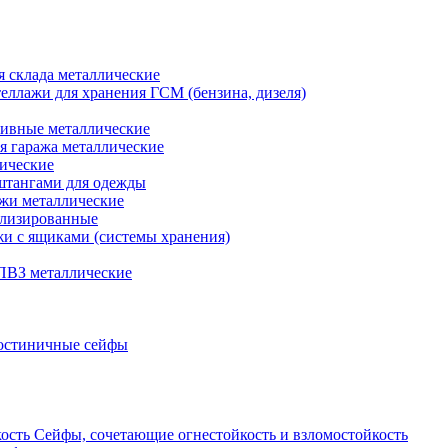
я склада металлические
еллажи для хранения ГСМ (бензина, дизеля)
ивные металлические
я гаража металлические
ические
штангами для одежды
ажи металлические
ализированные
и с ящиками (системы хранения)
ПВЗ металлические
остиничные сейфы
Сейфы, сочетающие огнестойкость и взломостойкость