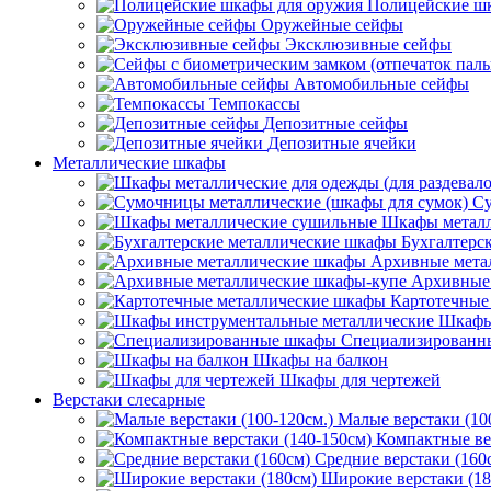
Полицейские ш
Оружейные сейфы
Эксклюзивные сейфы
Автомобильные сейфы
Темпокассы
Депозитные сейфы
Депозитные ячейки
Металлические шкафы
Су
Шкафы металл
Бухгалтерс
Архивные мета
Архивные 
Картотечные
Шкафы
Специализированн
Шкафы на балкон
Шкафы для чертежей
Верстаки слесарные
Малые верстаки (10
Компактные ве
Средние верстаки (160
Широкие верстаки (18