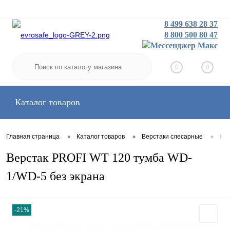
8 499 638 28 37
8 800 500 80 47
Заказать звонок
Вход
Регистрация
0
0
Каталог товаров
•
•
•
Главная страница
Каталог товаров
Верстаки слесарные
Мал
Верстак PROFI WT 120 тумба WD-
1/WD-5 без экрана
-21%