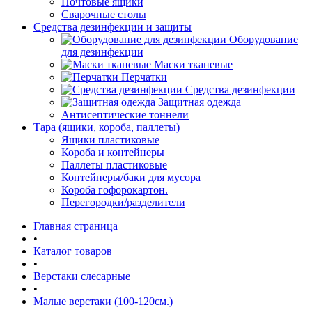
Почтовые ящики
Сварочные столы
Средства дезинфекции и защиты
Оборудование
для дезинфекции
Маски тканевые
Перчатки
Средства дезинфекции
Защитная одежда
Антисептические тоннели
Тара (ящики, короба, паллеты)
Ящики пластиковые
Короба и контейнеры
Паллеты пластиковые
Контейнеры/баки для мусора
Короба гофорокартон.
Перегородки/разделители
Главная страница
•
Каталог товаров
•
Верстаки слесарные
•
Малые верстаки (100-120см.)