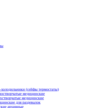
лы
холодильники (сейфы термостаты)
остворчатые медицинские
хстворчатые медицинские
цинские для раздевалок
кие архивные