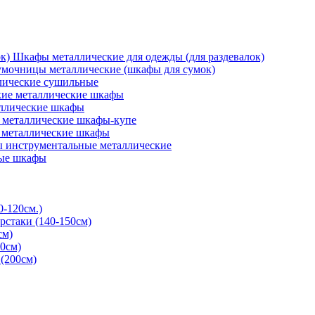
Шкафы металлические для одежды (для раздевалок)
мочницы металлические (шкафы для сумок)
ические сушильные
кие металлические шкафы
ллические шкафы
металлические шкафы-купе
 металлические шкафы
 инструментальные металлические
ые шкафы
0-120см.)
рстаки (140-150см)
см)
0см)
(200см)