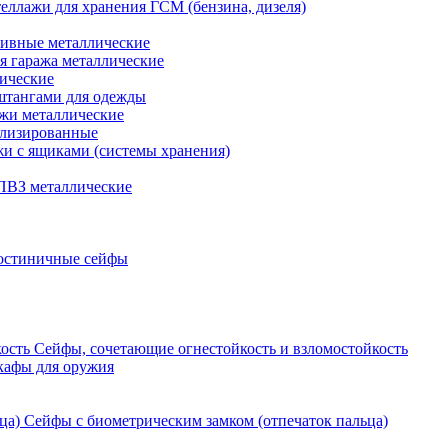
еллажи для хранения ГСМ (бензина, дизеля)
ивные металлические
я гаража металлические
ические
штангами для одежды
ажи металлические
ализированные
и с ящиками (системы хранения)
ПВЗ металлические
остиничные сейфы
Сейфы, сочетающие огнестойкость и взломостойкость
кафы для оружия
Сейфы с биометрическим замком (отпечаток пальца)