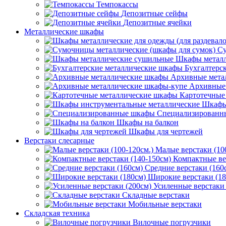
Темпокассы
Депозитные сейфы
Депозитные ячейки
Металлические шкафы
Су
Шкафы металл
Бухгалтерс
Архивные мета
Архивные 
Картотечные
Шкафы
Специализированн
Шкафы на балкон
Шкафы для чертежей
Верстаки слесарные
Малые верстаки (10
Компактные ве
Средние верстаки (160
Широкие верстаки (18
Усиленные верстаки 
Складные верстаки
Мобильные верстаки
Складская техника
Вилочные погрузчики