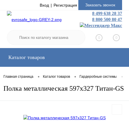
Заказать звонок
Вход
Регистрация
8 499 638 28 37
8 800 500 80 47
0
0
Каталог товаров
•
•
•
Главная страница
Каталог товаров
Гардеробные системы
П
Полка металлическая 597x327 Титан-GS