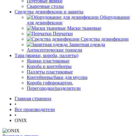
Почтовые ящики
Сварочные столы
Средства дезинфекции и защиты
Оборудование
для дезинфекции
Маски тканевые
Перчатки
Средства дезинфекции
Защитная одежда
Антисептические тоннели
Тара (ящики, короба, паллеты)
Ящики пластиковые
Короба и контейнеры
Паллеты пластиковые
Контейнеры/баки для мусора
Короба гофорокартон.
Перегородки/разделители
Главная страница
•
Все производители
•
ONIX