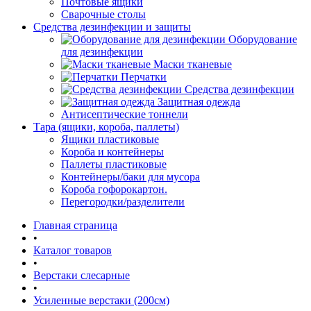
Почтовые ящики
Сварочные столы
Средства дезинфекции и защиты
Оборудование
для дезинфекции
Маски тканевые
Перчатки
Средства дезинфекции
Защитная одежда
Антисептические тоннели
Тара (ящики, короба, паллеты)
Ящики пластиковые
Короба и контейнеры
Паллеты пластиковые
Контейнеры/баки для мусора
Короба гофорокартон.
Перегородки/разделители
Главная страница
•
Каталог товаров
•
Верстаки слесарные
•
Усиленные верстаки (200см)