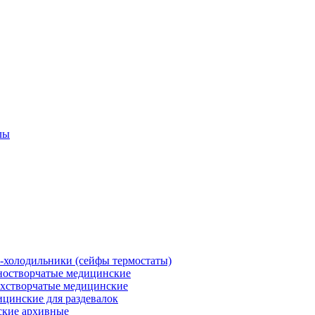
лы
холодильники (сейфы термостаты)
остворчатые медицинские
хстворчатые медицинские
цинские для раздевалок
кие архивные