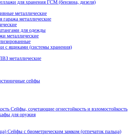
еллажи для хранения ГСМ (бензина, дизеля)
ивные металлические
я гаража металлические
ические
штангами для одежды
ажи металлические
ализированные
и с ящиками (системы хранения)
ПВЗ металлические
остиничные сейфы
Сейфы, сочетающие огнестойкость и взломостойкость
кафы для оружия
Сейфы с биометрическим замком (отпечаток пальца)