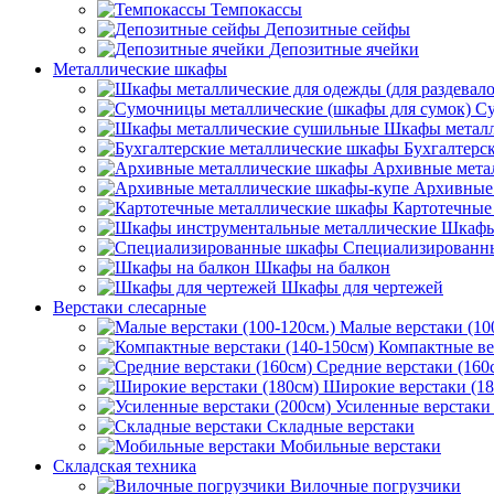
Темпокассы
Депозитные сейфы
Депозитные ячейки
Металлические шкафы
Су
Шкафы металл
Бухгалтерс
Архивные мета
Архивные 
Картотечные
Шкафы
Специализированн
Шкафы на балкон
Шкафы для чертежей
Верстаки слесарные
Малые верстаки (10
Компактные ве
Средние верстаки (160
Широкие верстаки (18
Усиленные верстаки 
Складные верстаки
Мобильные верстаки
Складская техника
Вилочные погрузчики