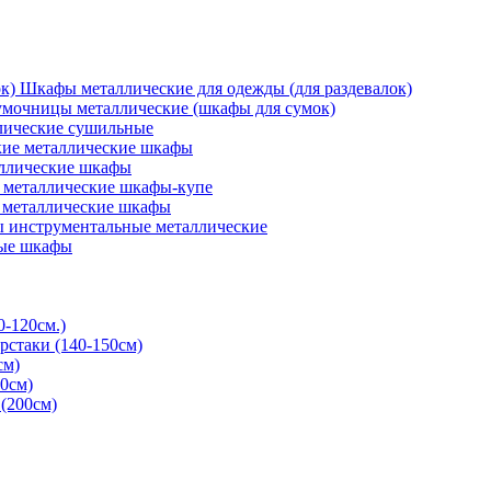
Шкафы металлические для одежды (для раздевалок)
мочницы металлические (шкафы для сумок)
ические сушильные
кие металлические шкафы
ллические шкафы
металлические шкафы-купе
 металлические шкафы
 инструментальные металлические
ые шкафы
0-120см.)
рстаки (140-150см)
см)
0см)
(200см)