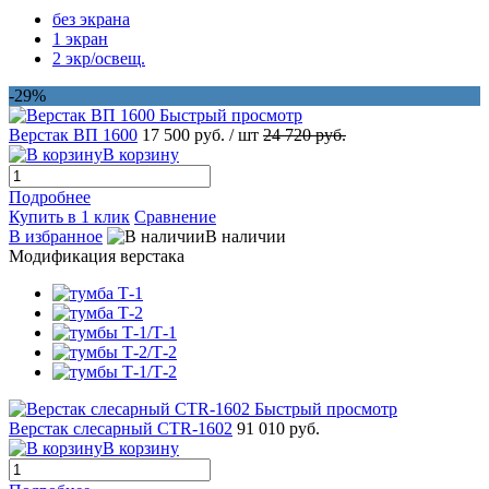
без экрана
1 экран
2 экр/освещ.
-29%
Быстрый просмотр
Верстак ВП 1600
17 500 руб.
/ шт
24 720 руб.
В корзину
Подробнее
Купить в 1 клик
Сравнение
В избранное
В наличии
Модификация верстака
Быстрый просмотр
Верстак слесарный CTR-1602
91 010 руб.
В корзину