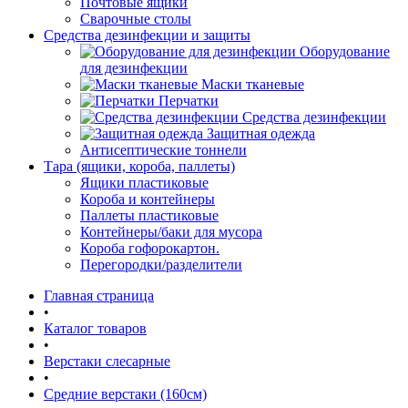
Почтовые ящики
Сварочные столы
Средства дезинфекции и защиты
Оборудование
для дезинфекции
Маски тканевые
Перчатки
Средства дезинфекции
Защитная одежда
Антисептические тоннели
Тара (ящики, короба, паллеты)
Ящики пластиковые
Короба и контейнеры
Паллеты пластиковые
Контейнеры/баки для мусора
Короба гофорокартон.
Перегородки/разделители
Главная страница
•
Каталог товаров
•
Верстаки слесарные
•
Средние верстаки (160см)