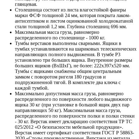
глянцевая.
Столешница состоит из листа влагостойкой фанеры
марки ФСФ толщиной 24 мм, которая покрыта лаком-
антисептиком и листом оцинкованной холоднокатаной
стали толщиной 1,2 мм. Глубина столешниц 696 мм.
Максимальная масса груза, равномерно
распределенного по столешнице - 1000 кг.
Тумбы верстаков выполнены сварными. Ящики в
тумбах устанавливаются на шариковых телескопических
направляющих полного выдвижения. В тумбе P3
установлено три больших ящика. Внутренние размеры
больших ящиков (ВхШхГ), не более: 222х397х520 мм.
Тумбы с ящиками снабжены общим центральным
замком с поворотом ригеля 180 градусов и
подпружиненной тягой. В комплекте два ключа с
каждой тумбой.
Максимально допустимая масса груза, равномерно
распределенного по поверхности любого выдвижного
ящика 30 кг (при установке в большой ящик двух пар
направляющих 50 кг). Максимальная масса груза,
распределенного по поверхности полки и полки стенки
- 30 кг. Верстак имеет декларацию соответствия ТР ТС
025/2012 «О безопасности мебельной продукции».
Верстак имеет сертификат соответствия ГОСТ Р 58863-
2020 «Столы производственные. Верстаки из металла.