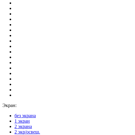
Экран:
без экрана
1 экран
2 экрана
2 экр/освещ.