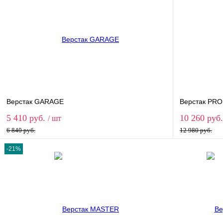
Верстак GARAGE
Верстак PRO
5 410 руб.
10 260 руб
/ шт
6 840 руб.
12 980 руб.
-21%
В корзину
Купить в 1 клик
Сравнение
Купить в 
В избранное
Под заказ
В избранн
Модификация
Модификация