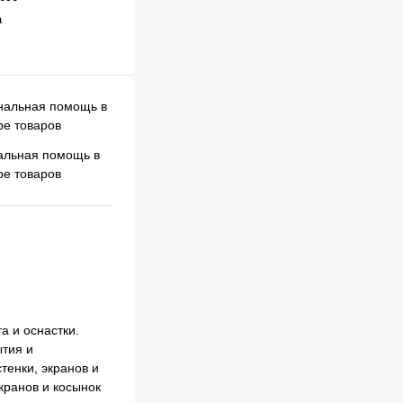
а
Скидки постоянным
льная помощь в
покупателям
ре товаров
а и оснастки.
тия и
тенки, экранов и
кранов и косынок