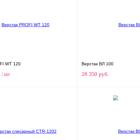
FI WT 120
Верстак ВЛ 100
.
28 350 руб.
/ шт
В корзину
В корз
1 клик
Сравнение
Купить в 1 клик
ое
В наличии
В избранное
 верстака
Модификация