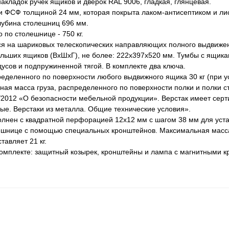
накладок ручек ящиков и дверок RAL 9006, гладкая, глянцевая.
и ФСФ толщиной 24 мм, которая покрыта лаком-антисептиком и ли
лубина столешниц 696 мм.
по столешнице - 750 кг.
тся на шариковых телескопических направляющих полного выдвижен
ольших ящиков (ВхШхГ), не более: 222х397х520 мм. Тумбы с ящик
усов и подпружиненной тягой. В комплекте два ключа.
деленного по поверхности любого выдвижного ящика 30 кг (при у
ая масса груза, распределенного по поверхности полки и полки ст
5/2012 «О безопасности мебельной продукции». Верстак имеет сер
ые. Верстаки из металла. Общие технические условия».
лнен с квадратной перфорацией 12х12 мм с шагом 38 мм для уста
олешнице с помощью специальных кронштейнов. Максимальная масса
авляет 21 кг.
комплекте: защитный козырек, кронштейны и лампа с магнитными 