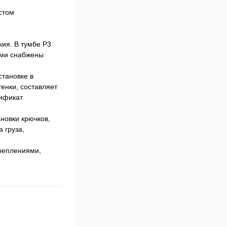
стом
ия. В тумбе P3
ами снабжены
становке в
енки, составляет
тификат
новки крючков,
 груза,
креплениями,