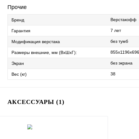
Прочие
Верстакофф
Бренд
7 лет
Гарантия
без тумб
Модификация верстака
855x1196x69
Размеры внешние, мм (ВхШхГ):
без экрана
Экран
38
Вес (кг)
АКСЕССУАРЫ (1)