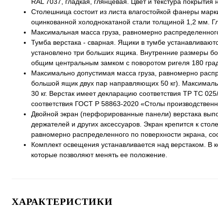
RAL 7037, гладкая, глянцевая. Цвет и текстура покрытия 
Столешница состоит из листа влагостойкой фанеры марк
оцинкованной холоднокатаной стали толщиной 1,2 мм. Г
Максимальная масса груза, равномерно распределенного 
Тумба верстака - сварная. Ящики в тумбе устанавливаю
установлено три больших ящика. Внутренние размеры б
общим центральным замком с поворотом ригеля 180 град
Максимально допустимая масса груза, равномерно распре
большой ящик двух пар направляющих 50 кг). Максимальн
30 кг. Верстак имеет декларацию соответствия ТР ТС 02
соответствия ГОСТ Р 58863-2020 «Столы производственн
Двойной экран (перфорированные панели) верстака выпо
держателей и других аксессуаров. Экран крепится к ст
равномерно распределенного по поверхности экрана, сост
Комплект освещения устанавливается над верстаком. В 
которые позволяют менять ее положение.
ХАРАКТЕРИСТИКИ