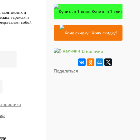
Купить в 1 клик
х, монтажных и
ских, гаражах, а
редставляет собой
Хочу скидку!
В наличии
Поделиться
ктеристики
фф
696