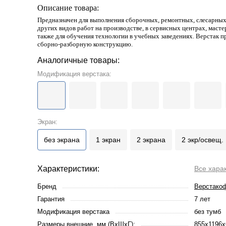
Описание товара:
Предназначен для выполнения сборочных, ремонтных, слесарны
других видов работ на производстве, в сервисных центрах, мастер
также для обучения технологии в учебных заведениях. Верстак п
сборно-разборную конструкцию.
Аналогичные товары:
Модификация верстака:
Экран:
без экрана
1 экран
2 экрана
2 экр/освещ.
Характеристики:
Все хара
Бренд
Верстако
Гарантия
7 лет
Модификация верстака
без тумб
Размеры внешние, мм (ВхШхГ):
855x1196x