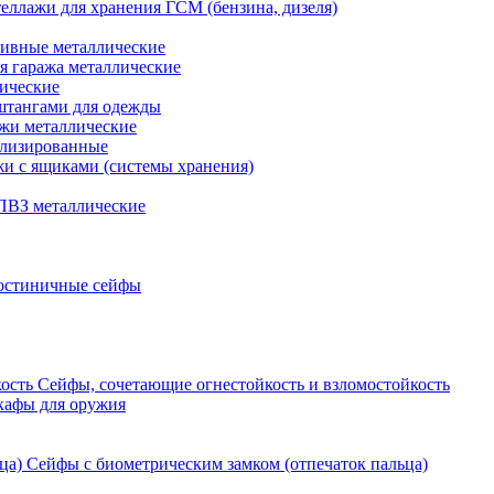
еллажи для хранения ГСМ (бензина, дизеля)
ивные металлические
я гаража металлические
ические
штангами для одежды
ажи металлические
ализированные
и с ящиками (системы хранения)
ПВЗ металлические
остиничные сейфы
Сейфы, сочетающие огнестойкость и взломостойкость
кафы для оружия
Сейфы с биометрическим замком (отпечаток пальца)