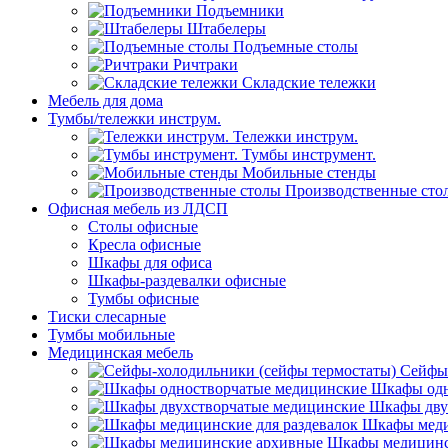
Подъемники
Штабелеры
Подъемные столы
Ричтраки
Складские тележки
Мебель для дома
Тумбы/тележки инструм.
Тележки инструм.
Тумбы инструмент.
Мобильные стенды
Производственные сто
Офисная мебель из ЛДСП
Столы офисные
Кресла офисные
Шкафы для офиса
Шкафы-раздевалки офисные
Тумбы офисные
Тиски слесарные
Тумбы мобильные
Медицинская мебель
Сейфы-
Шкафы одн
Шкафы дву
Шкафы меди
Шкафы медицинс