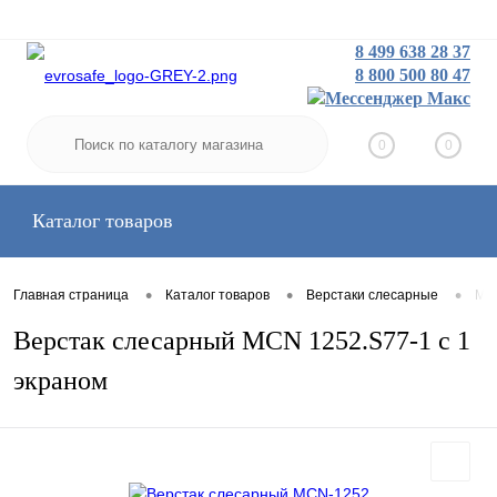
8 499 638 28 37
8 800 500 80 47
Заказать звонок
Вход
Регистрация
0
0
Каталог товаров
•
•
•
Главная страница
Каталог товаров
Верстаки слесарные
Мал
Верстак слесарный MCN 1252.S77-1 с 1
экраном