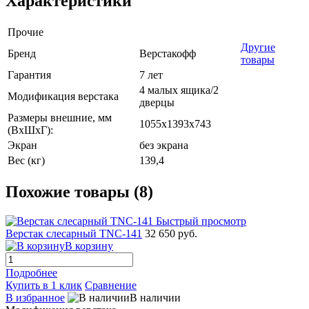
Характеристики
Прочие
Другие
Бренд
Верстакофф
товары
Гарантия
7 лет
4 малых ящика/2
Модификация верстака
дверцы
Размеры внешние, мм
1055x1393x743
(ВхШхГ):
Экран
без экрана
Вес (кг)
139,4
Похожие товары (8)
Быстрый просмотр
Верстак слесарный TNC-141
32 650 руб.
В корзину
Подробнее
Купить в 1 клик
Сравнение
В избранное
В наличии