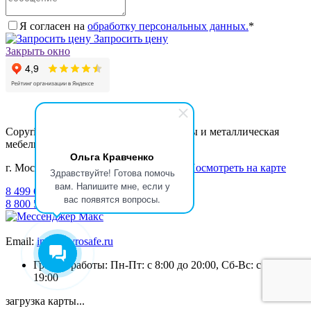
Я согласен на
обработку персональных данных.
*
Запросить цену
Закрыть окно
Copyright 2010-2026 © EvroSafe - Сейфы и металлическая
мебель
Ольга Кравченко
г. Москва, ул. Подъёмная, д. 14, стр. 7
Посмотреть на карте
Здравствуйте! Готова помочь
вам. Напишите мне, если у
8 499 638 28 37
вас появятся вопросы.
8 800 500 80 47
Email:
info@evrosafe.ru
График работы: Пн-Пт: с 8:00 до 20:00, Сб-Вс: с 9:00 до
19:00
загрузка карты...