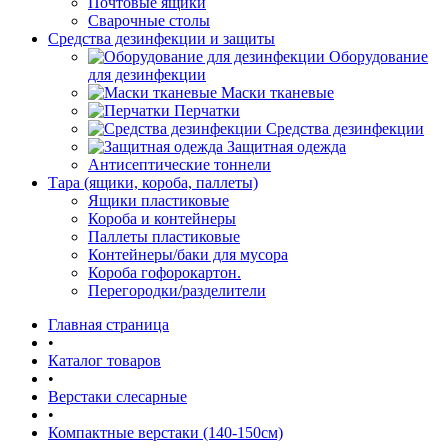
Почтовые ящики
Сварочные столы
Средства дезинфекции и защиты
Оборудование
для дезинфекции
Маски тканевые
Перчатки
Средства дезинфекции
Защитная одежда
Антисептические тоннели
Тара (ящики, короба, паллеты)
Ящики пластиковые
Короба и контейнеры
Паллеты пластиковые
Контейнеры/баки для мусора
Короба гофорокартон.
Перегородки/разделители
Главная страница
•
Каталог товаров
•
Верстаки слесарные
•
Компактные верстаки (140-150см)