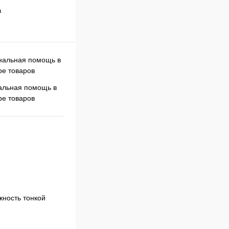
а
Скидки постоянным
льная помощь в
покупателям
ре товаров
жность тонкой