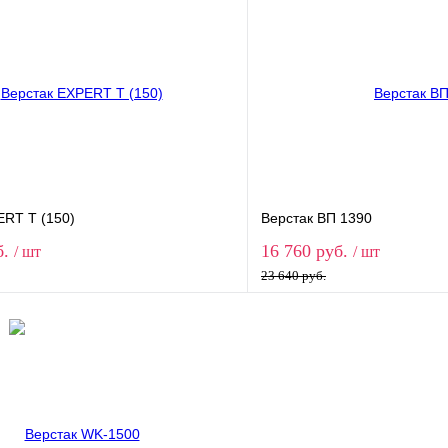
1 клик
Сравнение
Купить в 1 клик
ое
В наличии
В избранное
Экран
без экрана
1 экран
2 экр
ERT T (150)
Верстак ВП 1390
б.
16 760 руб.
/ шт
/ шт
23 640 руб.
В корзину
В корз
1 клик
Сравнение
Купить в 1 клик
ое
В наличии
В избранное