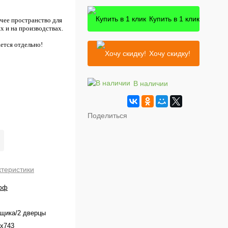
Купить в 1 клик
очее пространство для
х и на производствах.
ется отдельно!
Хочу скидку!
В наличии
Поделиться
ктеристики
фф
щика/2 дверцы
x743