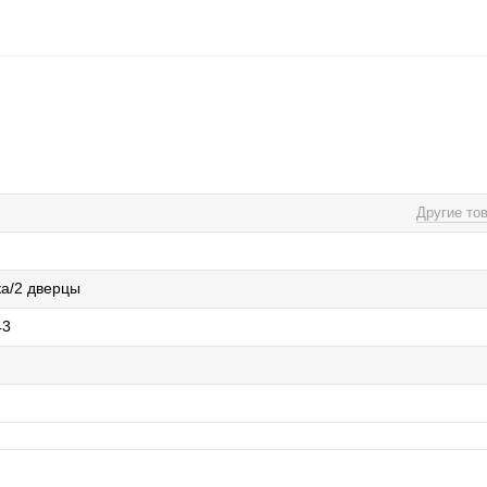
Другие то
а/2 дверцы
43