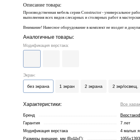
Описание товара:
Производственная мебель серии Constructor - универсальное раб
выполнения всех видов слесарных и столярных работ в мастерски
Внимание! Навесное оборудование в комплект не входит и докупа
Аналогичные товары:
Модификация верстака:
Экран:
без экрана
1 экран
2 экрана
2 экр/освещ.
Характеристики:
Все хара
Бренд
Верстако
Гарантия
7 лет
Модификация верстака
4 малых я
Размеры внешние, мм (ВхШхГ):
1055x1393