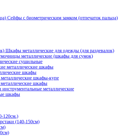
Сейфы с биометрическим замком (отпечаток пальца)
Шкафы металлические для одежды (для раздевалок)
мочницы металлические (шкафы для сумок)
ические сушильные
кие металлические шкафы
ллические шкафы
металлические шкафы-купе
 металлические шкафы
 инструментальные металлические
ые шкафы
0-120см.)
рстаки (140-150см)
см)
0см)