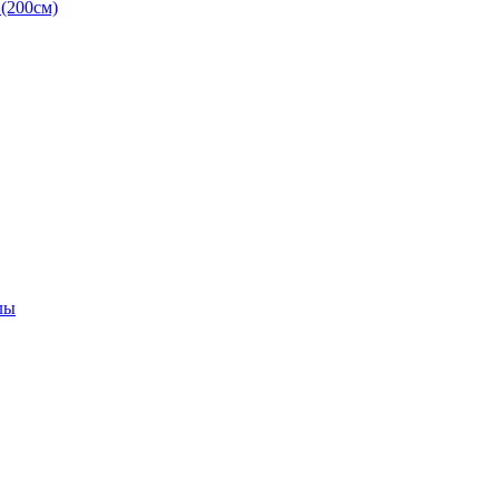
(200см)
лы