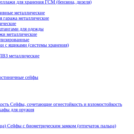
еллажи для хранения ГСМ (бензина, дизеля)
ивные металлические
я гаража металлические
ические
штангами для одежды
ажи металлические
ализированные
и с ящиками (системы хранения)
ПВЗ металлические
остиничные сейфы
Сейфы, сочетающие огнестойкость и взломостойкость
кафы для оружия
Сейфы с биометрическим замком (отпечаток пальца)