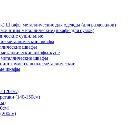
Шкафы металлические для одежды (для раздевалок)
мочницы металлические (шкафы для сумок)
ические сушильные
кие металлические шкафы
ллические шкафы
металлические шкафы-купе
 металлические шкафы
 инструментальные металлические
ые шкафы
0-120см.)
рстаки (140-150см)
см)
0см)
(200см)