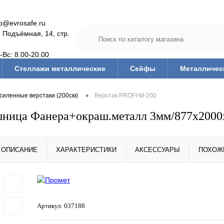
fo@evrosafe.ru
. Подъёмная, 14, стр.
-Вс: 8.00-20.00
Стеллажи металлические
Сейфы
Металличес
Мебель для дома
Тумбы/тележки инструм.
Офис
•
силенные верстаки (200см)
Верстак PROFI-M-200
Медицинская мебель
Гардеробные системы
Ва
ешница Фанера+окраш.металл 3мм/877x200
тующие
Ключницы
Скамьи и подставки гардеробн
Средства дезинфекции и защиты
Тара (ящики, короба,
ОПИСАНИЕ
ХАРАКТЕРИСТИКИ
АКСЕССУАРЫ
ПОХОЖ
Артикул:
037188