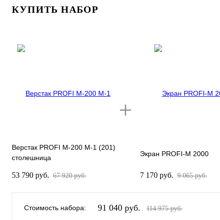
КУПИТЬ НАБОР
Верстак PROFI M-200 М-1 (201)
Экран PROFI-M 2000
столешница
Фанера+оцинк.металл
53 790 руб.
7 170 руб.
67 920 руб.
9 065 руб.
1,5мм/877x2000x700мм
91 040 руб.
Стоимость набора:
114 975 руб.