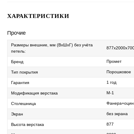
ХАРАКТЕРИСТИКИ
Прочие
Размеры внешние, мм (ВхШхГ) без учёта
877x2000x70
петель:
Промет
Бренд
Порошковое
Тип покрытия
1 год
Гарантия
М-1
Модификация верстака
Фанера+оцинк
Столешница
без экрана
Экран
877
Высота верстака