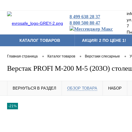
in
8 499 638 28 37
ул
8 800 500 80 47
7
Пн
КАТАЛОГ ТОВАРОВ
АКЦИЯ! 2 ПО ЦЕНЕ 1!
Складская техника
•
•
•
Главная страница
Каталог товаров
Верстаки слесарные
У
Тумбы мобильные
Верстак PROFI M-200 М-5 (203О) стол
Аксессуары и комплек
Другая продукция
ВЕРНУТЬСЯ В РАЗДЕЛ
ОБЗОР ТОВАРА
НАБОР
-21%