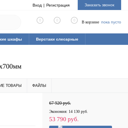
Заказать звонок
Вход
Регистрация
0
0
0
пока пусто
В корзине
кие шкафы
Верстаки слесарные
ная мебель из ЛДСП
Тиски слесарные
рианты готовых решений
0x700мм
ые
Стулья промышленные
 паллеты)
ИЕ ТОВАРЫ
ФАЙЛЫ
67 920 руб.
Экономия:
14 130 руб.
53 790 руб.