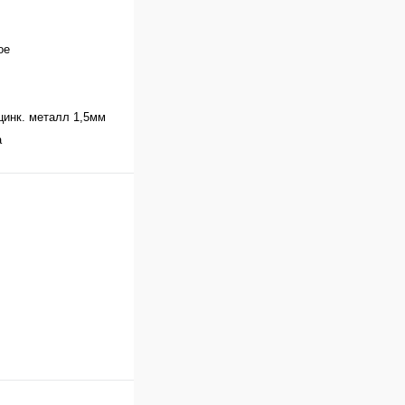
ое
инк. металл 1,5мм
а