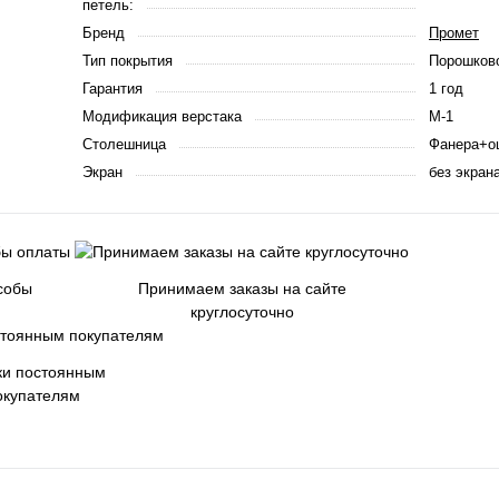
петель:
Бренд
Промет
Тип покрытия
Порошков
Гарантия
1 год
Модификация верстака
М-1
Столешница
Фанера+оц
Экран
без экран
собы
Принимаем заказы на сайте
круглосуточно
ки постоянным
окупателям