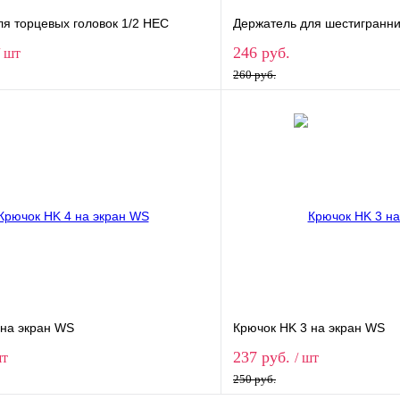
ля торцевых головок 1/2 НЕС
Держатель для шестигранни
246 руб.
/ шт
260 руб.
В корзину
В корз
1 клик
Сравнение
Купить в 1 клик
ое
В наличии
В избранное
 на экран WS
Крючок HK 3 на экран WS
237 руб.
шт
/ шт
250 руб.